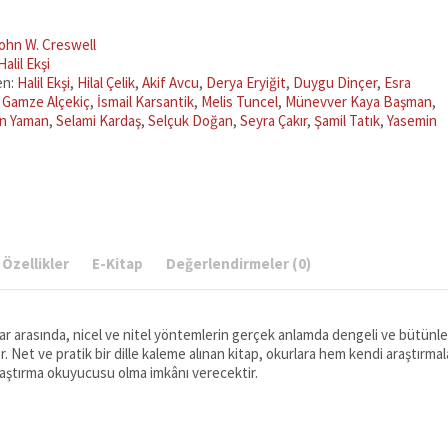
ohn W. Creswell
Halil Ekşi
en:
Halil Ekşi
,
Hilal Çelik
,
Akif Avcu
,
Derya Eryiğit
,
Duygu Dinçer
,
Esra
,
Gamze Alçekiç
,
İsmail Karsantik
,
Melis Tuncel
,
Münevver Kaya Başman
,
an Yaman
,
Selami Kardaş
,
Selçuk Doğan
,
Seyra Çakır
,
Şamil Tatık
,
Yasemin
Özellikler
E-Kitap
Değerlendirmeler (0)
plar arasında, nicel ve nitel yöntemlerin gerçek anlamda dengeli ve bütünleş
yor. Net ve pratik bir dille kaleme alınan kitap, okurlara hem kendi araştırmal
raştırma okuyucusu olma imkânı verecektir.