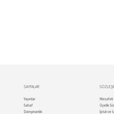
SAYFALAR
SÖZLEŞ
Yayınlar
Mesafeli
Sahaf
Üyelik S
Danışmanlık
İptal ve İ