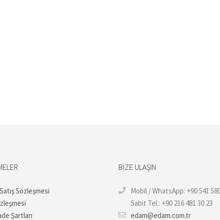
MELER
BIZE ULAŞIN
 Satış Sözleşmesi
Mobil / WhatsApp: +90 541 580
özleşmesi
Sabit Tel.: +90 216 481 30 23
ade Şartları
edam@edam.com.tr