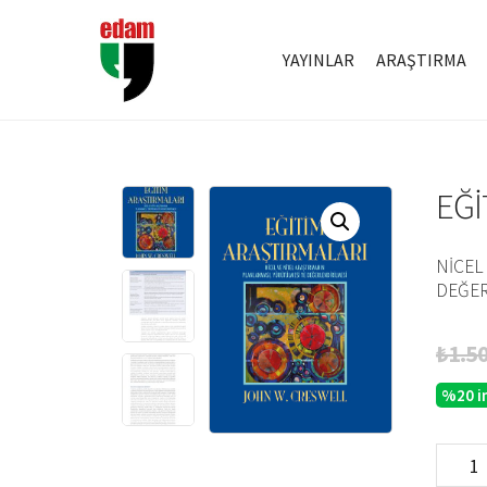
YAYINLAR
ARAŞTIRMA
EĞI
NICEL
DEĞER
₺
1.5
%20 i
Eğitim
Araştırm