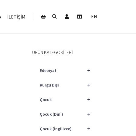
Hesabım
EN
A
İLETIŞIM
Ara
Daha fazla bilgi
Mağaza kenar çubuğu
ÜRÜN KATEGORILERI
+
Edebiyat
+
Kurgu Dışı
+
Çocuk
+
Çocuk (Dinî)
+
Çocuk (İngilizce)