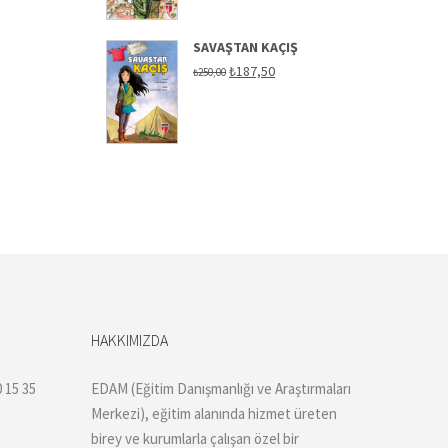
SAVAŞTAN KAÇIŞ
Orijinal
Şu
₺
187,50
₺
250,00
fiyat:
andaki
₺250,00.
fiyat:
₺187,50.
HAKKIMIZDA
 15 35
EDAM (Eğitim Danışmanlığı ve Araştırmaları
Merkezi), eğitim alanında hizmet üreten
birey ve kurumlarla çalışan özel bir