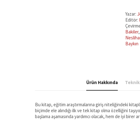
adet
Yazar:
J
Editör:
Çevirm
Bakiler
Neslih
Baykın
Ürün Hakkında
Teknik 
Bu kitap, eğitim araştırmalarına giriş niteliğindeki kita
biçimde ele alındığı ilk ve tek kitap olma özelliğini taşı
başlama aşamasında yardımcı olacak, hem de iyi birer a