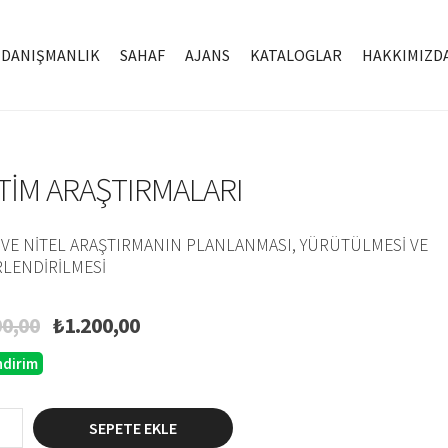
DANIŞMANLIK
SAHAF
AJANS
KATALOGLAR
HAKKIMIZD
TIM ARAŞTIRMALARI
 VE NITEL ARAŞTIRMANIN PLANLANMASI, YÜRÜTÜLMESI VE
LENDIRILMESI
Orijinal
Şu
00,00
₺
1.200,00
fiyat:
andaki
ndirim
₺1.500,00.
fiyat:
₺1.200,00.
SEPETE EKLE
aları