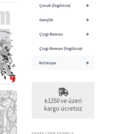
+
Çocuk (İngilizce)
+
Gençlik
+
Çizgi Roman
Çizgi Roman (İngilizce)
0
+
Kırtasiye
₺1250 ve üzeri
kargo ücretsiz
0