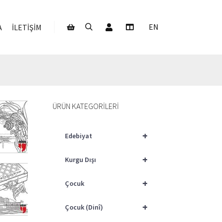
Hesabım
EN
A
İLETIŞIM
Ara
Daha fazla bilgi
Mağaza kenar çubuğu
ÜRÜN KATEGORILERI
+
Edebiyat
0
+
Kurgu Dışı
+
Çocuk
+
Çocuk (Dinî)
0