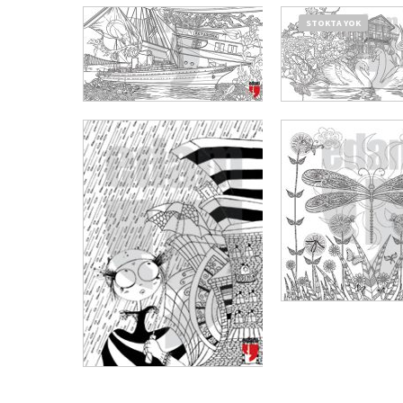
STOKTA YOK
₺
750,00
₺
562,50
SEPETE EKLE
DEVAMINI OKU
₺
800,00
₺
600,
₺
600,00
₺
450,00
SEPETE EKLE
SEPETE EKLE