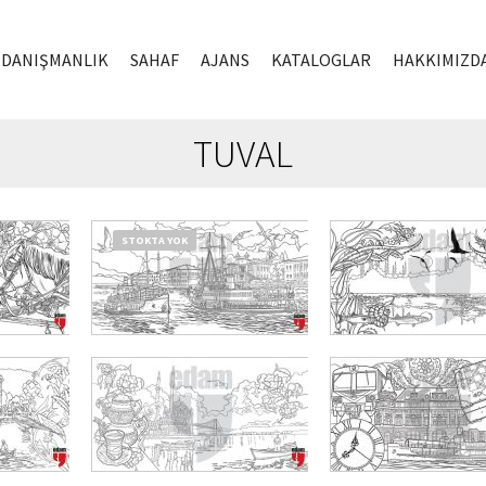
DANIŞMANLIK
SAHAF
AJANS
KATALOGLAR
HAKKIMIZD
TUVAL
STOKTA YOK
₺
750,00
₺
562,5
DEVAMINI OKU
SEPETE EKLE
₺
750,00
₺
562,50
₺
750,00
₺
562,5
SEPETE EKLE
SEPETE EKLE