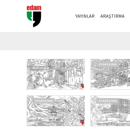
YAYINLAR
ARAŞTIRMA
STOKTA YOK
₺
750,00
₺
562,50
SEPETE EKLE
DEVAMINI OKU
STOKTA YOK
STOKTA YOK
DEVAMINI OKU
DEVAMINI OKU