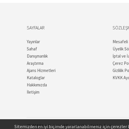
SAYFALAR
SÖZLEŞ
Yayınlar
Mesafeli
Sahaf
Üyelik S
Danışmanlık
İptal ve İ
Araştırma
Çerez Pol
Ajans Hizmetleri
Gizlilik Po
Kataloglar
KVKK Ayd
Hakkımızda
İletişim
EDAM
Eğitim Danışmanlığı ve Araştırmaları Merkezi
Sitemizden en iyi biçimde yararlanabilmeniz için çerezler k