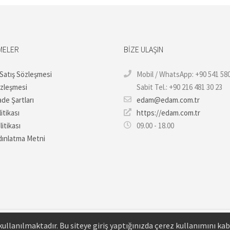
MELER
BIZE ULAŞIN
 Satış Sözleşmesi
Mobil / WhatsApp: +90 541 580
özleşmesi
Sabit Tel.: +90 216 481 30 23
ade Şartları
edam@edam.com.tr
itikası
https://edam.com.tr
litikası
09.00 - 18.00
ınlatma Metni
ullanılmaktadır. Bu siteye giriş yaptığınızda çerez kullanımını ka