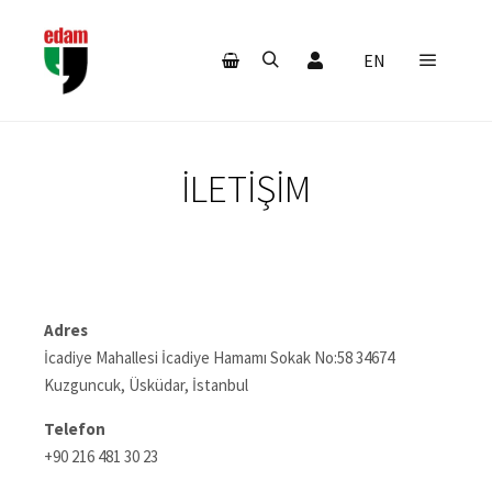
Hesabım
EN
Ana m
Ara
Mağaza kenar çubuğu
İLETIŞIM
Adres
İcadiye Mahallesi İcadiye Hamamı Sokak No:58 34674
Kuzguncuk, Üsküdar, İstanbul
Telefon
+90 216 481 30 23