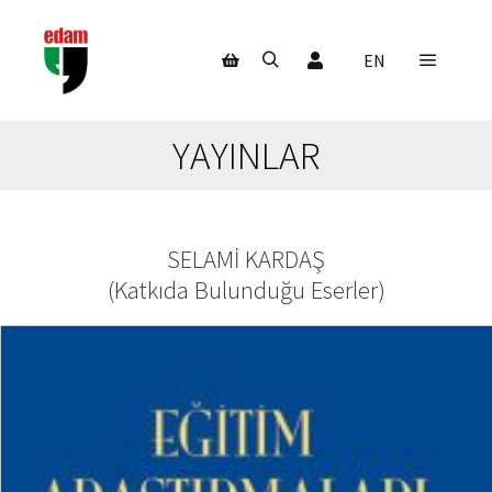
Hesabım
EN
Ana m
Ara
Mağaza kenar çubuğu
YAYINLAR
SELAMI KARDAŞ
(
Katkıda Bulunduğu Eserler
)