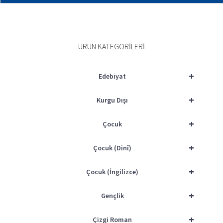
SEPETE EKLE
ÜRÜN KATEGORILERI
+
Edebiyat
+
Kurgu Dışı
+
Çocuk
+
Çocuk (Dinî)
+
Çocuk (İngilizce)
+
Gençlik
+
Çizgi Roman