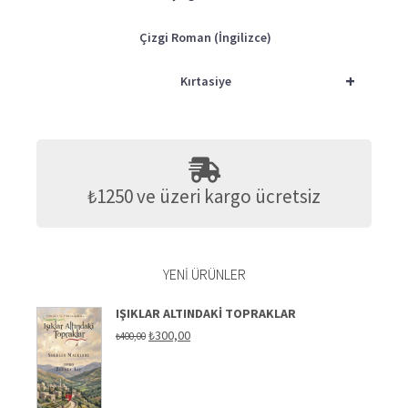
Çizgi Roman (İngilizce)
+
Kırtasiye
₺1250 ve üzeri kargo ücretsiz
YENI ÜRÜNLER
IŞIKLAR ALTINDAKI TOPRAKLAR
Orijinal
Şu
₺
300,00
₺
400,00
fiyat:
andaki
₺400,00.
fiyat:
₺300,00.