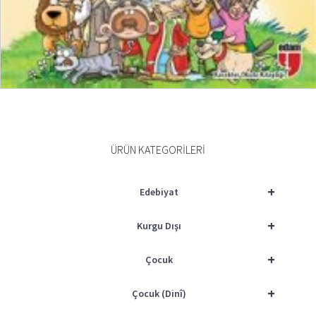
SEPETE EKLE
ÜRÜN KATEGORILERI
+
Edebiyat
+
Kurgu Dışı
+
Çocuk
+
Çocuk (Dinî)