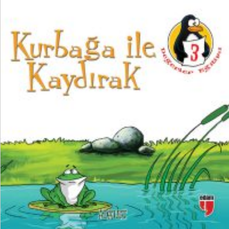
₺
100,00
₺
75,00