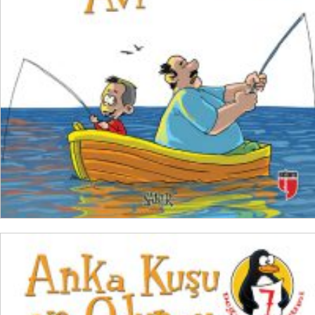
₺
100,00
₺
75,00
SEPETE EKLE