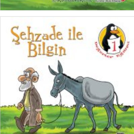
SEPETE EKLE
₺
100,00
₺
75,00