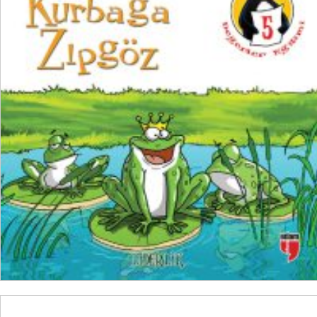
₺
100,00
₺
75,00
SEPETE EKLE