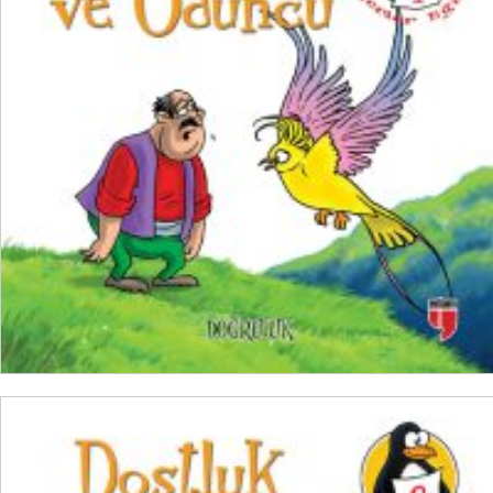
₺
100,00
₺
75,00
SEPETE EKLE