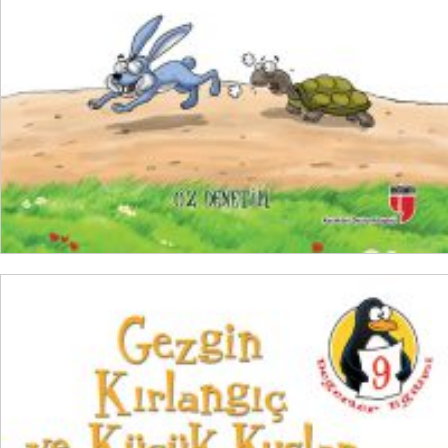
₺
100,00
₺
75,00
SEPETE EKLE