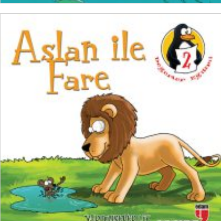
SEPETE EKLE
₺
100,00
₺
75,00