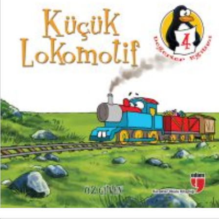
₺
100,00
₺
75,00
SEPETE EKLE