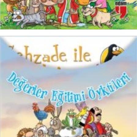
SEPETE EKLE
₺
750,00
₺
562,50