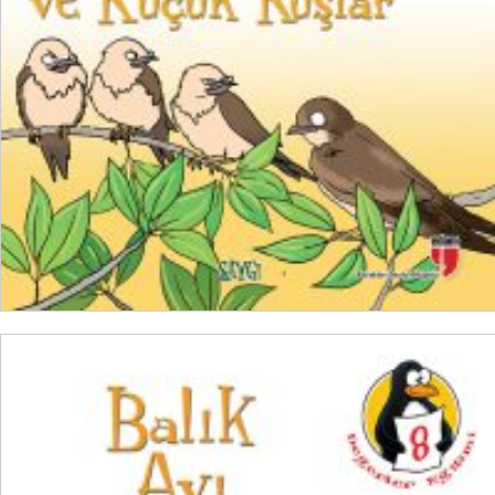
₺
100,00
₺
75,00
SEPETE EKLE