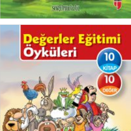
SEPETE EKLE
₺
1.000,00
₺
750,00