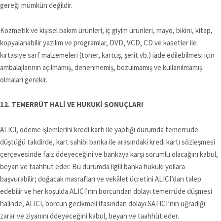
gereği mümkün değildir.
Kozmetik ve kişisel bakım ürünleri, iç giyim ürünleri, mayo, bikini, kitap,
kopyalanabilir yazılım ve programlar, DVD, VCD, CD ve kasetler ile
kırtasiye sarf malzemeleri (toner, kartuş, şerit vb.) iade edilebilmesi için
ambalajlarının açılmamış, denenmemiş, bozulmamış ve kullanılmamış
olmaları gerekir.
12. TEMERRÜT HALİ VE HUKUKİ SONUÇLARI
ALICI, ödeme işlemlerini kredi kartı ile yaptığı durumda temerrüde
düştüğü takdirde, kart sahibi banka ile arasındaki kredi kartı sözleşmesi
çerçevesinde faiz ödeyeceğini ve bankaya karşı sorumlu olacağını kabul,
beyan ve taahhüt eder. Bu durumda ilgili banka hukuki yollara
başvurabilir; doğacak masrafları ve vekâlet ücretini ALICI’dan talep
edebilir ve her koşulda ALICI’nın borcundan dolayı temerrüde düşmesi
halinde, ALICI, borcun gecikmeli ifasından dolayı SATICI’nın uğradığı
zarar ve ziyanını ödeyeceğini kabul, beyan ve taahhüt eder.