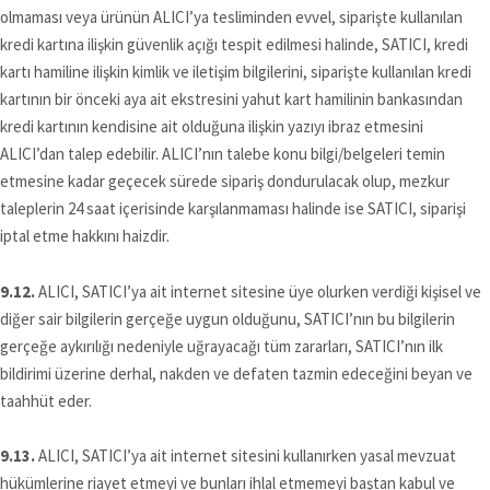
olmaması veya ürünün ALICI’ya tesliminden evvel, siparişte kullanılan
kredi kartına ilişkin güvenlik açığı tespit edilmesi halinde, SATICI, kredi
kartı hamiline ilişkin kimlik ve iletişim bilgilerini, siparişte kullanılan kredi
kartının bir önceki aya ait ekstresini yahut kart hamilinin bankasından
kredi kartının kendisine ait olduğuna ilişkin yazıyı ibraz etmesini
ALICI’dan talep edebilir. ALICI’nın talebe konu bilgi/belgeleri temin
etmesine kadar geçecek sürede sipariş dondurulacak olup, mezkur
taleplerin 24 saat içerisinde karşılanmaması halinde ise SATICI, siparişi
iptal etme hakkını haizdir.
9.12.
ALICI, SATICI’ya ait internet sitesine üye olurken verdiği kişisel ve
diğer sair bilgilerin gerçeğe uygun olduğunu, SATICI’nın bu bilgilerin
gerçeğe aykırılığı nedeniyle uğrayacağı tüm zararları, SATICI’nın ilk
bildirimi üzerine derhal, nakden ve defaten tazmin edeceğini beyan ve
taahhüt eder.
9.13.
ALICI, SATICI’ya ait internet sitesini kullanırken yasal mevzuat
hükümlerine riayet etmeyi ve bunları ihlal etmemeyi baştan kabul ve