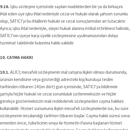
9.16.
İşbu sözleşme içerisinde sayılan maddelerden bir ya da birkaçını
ihlal eden üye işbu ihlal nedeniyle cezai ve hukuki olarak şahsen sorumlu
olup, SATICI’yı bu ihlallerin hukuki ve cezai sonuçlarından ari tutacaktır.
Ayrıca; işbu ihlal nedeniyle, olayın hukuk alanına intikal ettirilmesi halinde,
SATICI’nın üyeye karşı üyelik sözleşmesine uyulmamasından dolayı
tazminat talebinde bulunma hakkı saklıdır.
10. CAYMA HAKKI
10.1.
ALICI; mesafeli sözleşmenin mal satışına ilişkin olması durumunda,
ürünün kendisine veya gösterdiği adresteki kişi/kuruluşa teslim
tarihinden itibaren 14 (on dört) gün içerisinde, SATICI’ya bildirmek
şartıyla hiçbir hukuki ve cezai sorumluluk üstlenmeksizin ve hiçbir
gerekçe göstermeksizin malı reddederek sözleşmeden cayma hakkını
kullanabilir. Hizmet sunumuna ilişkin mesafeli sözleşmelerde ise, bu süre
sözleşmenin imzalandığı tarihten itibaren başlar. Cayma hakkı süresi sona
ermeden önce, tüketicinin onayı ile hizmetin ifasına başlanan hizmet