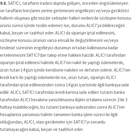
9.8.
SATICI, tarafların iradesi dışında gelişen, önceden öngörülemeyen
ve tarafların borçlarını yerine getirmesini engelleyici ve/veya geciktirici
hallerin oluşması gibi mücbir sebepler halleri nedeni ile sözleşme konusu
ürünü süresi içinde teslim edemez ise, durumu ALICI’ya bildireceğini
kabul, beyan ve taahhüt eder. ALICI da siparişin iptal edilmesini,
sözleşme konusu ürünün varsa emsali ile değiştirilmesini ve/veya
teslimat süresinin engelleyici durumun ortadan kalkmasına kadar
ertelenmesini SATICI’dan talep etme hakkını haizdir. ALICI tarafından
siparişin iptal edilmesi halinde ALICI’nın nakit ile yaptığı ödemelerde,
ürün tutarı 14 gün içinde kendisine nakden ve defaten ödenir. ALICI’nın
kredi kartı ile yaptığı ödemelerde ise, ürün tutarı, siparişin ALICI
tarafından iptal edilmesinden sonra 14 gün içerisinde ilgili bankaya iade
edilir. ALICI, SATICI tarafından kredi kartına iade edilen tutarın banka
tarafından ALICI hesabına yansıtılmasına ilişkin ortalama sürecin 2 ile 3
haftayı bulabileceğini, bu tutarın bankaya iadesinden sonra ALICI’nın
hesaplarına yansıması halinin tamamen banka işlem süreci ile ilgili
olduğundan, ALICI, olası gecikmeler için SATICI’yı sorumlu
tutamayacağını kabul, beyan ve taahhüt eder.