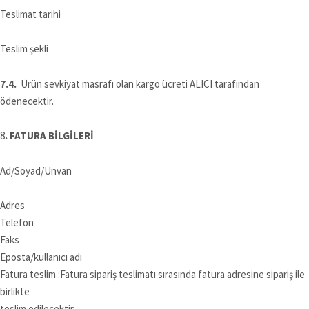
Teslimat tarihi
Teslim şekli
7.4.
Ürün sevkiyat masrafı olan kargo ücreti ALICI tarafından
ödenecektir.
8
. FATURA BİLGİLERİ
Ad/Soyad/Unvan
Adres
Telefon
Faks
Eposta/kullanıcı adı
Fatura teslim :Fatura sipariş teslimatı sırasında fatura adresine sipariş ile
birlikte
teslim edilecektir.