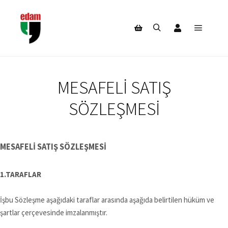
Hesabım
Ana m
Ara
Mağaza kenar çubuğu
MESAFELI SATIŞ
SÖZLEŞMESI
MESAFELİ SATIŞ SÖZLEŞMESİ
1.TARAFLAR
İşbu Sözleşme aşağıdaki taraflar arasında aşağıda belirtilen hüküm ve
şartlar çerçevesinde imzalanmıştır.