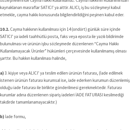
sözleşmelerinde cayma hakkı kullanılamaz. Cayma hakkının kullanımından
kaynaklanan masraflar SATICI’ ya aittir. ALICI, iş bu sözleşmeyi kabul
etmekle, cayma hakkı konusunda bilgilendirildiğini peşinen kabul eder.
10.2.
Cayma hakkının kullanılması için 14 (ondört) günlük süre içinde
SATICI’ ya iadeli taahhütlü posta, faks veya eposta ile yazılı bildirimde
bulunulması ve ürünün işbu sözleşmede düzenlenen “Cayma Hakkı
Kullanılamayacak Ürünler” hükümleri çerçevesinde kullanılmamış olması
şarttır. Bu hakkın kullanılması halinde,
a)
3. kişiye veya ALICI’ ya teslim edilen ürünün faturası, (İade edilmek
istenen ürünün faturası kurumsal ise, iade ederken kurumun düzenlemiş
olduğu iade faturası ile birlikte gönderilmesi gerekmektedir. Faturası
kurumlar adına düzenlenen sipariş iadeleri İADE FATURASI kesilmediği
takdirde tamamlanamayacaktır.)
b)
İade formu,