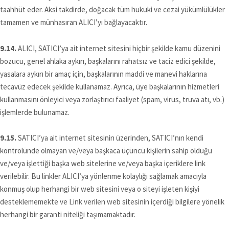
taahhüt eder. Aksi takdirde, doğacak tüm hukuki ve cezai yükümlülükler
tamamen ve münhasıran ALICI’yı bağlayacaktır.
9.14.
ALICI, SATICI’ya ait internet sitesini hiçbir şekilde kamu düzenini
bozucu, genel ahlaka aykırı, başkalarını rahatsız ve taciz edici şekilde,
yasalara aykırı bir amaç için, başkalarının maddi ve manevi haklarına
tecavüz edecek şekilde kullanamaz. Ayrıca, üye başkalarının hizmetleri
kullanmasını önleyici veya zorlaştırıcı faaliyet (spam, virus, truva atı, vb.)
işlemlerde bulunamaz.
9.15.
SATICI’ya ait internet sitesinin üzerinden, SATICI’nın kendi
kontrolünde olmayan ve/veya başkaca üçüncü kişilerin sahip olduğu
ve/veya işlettiği başka web sitelerine ve/veya başka içeriklere link
verilebilir. Bu linkler ALICI’ya yönlenme kolaylığı sağlamak amacıyla
konmuş olup herhangi bir web sitesini veya o siteyi işleten kişiyi
desteklememekte ve Link verilen web sitesinin içerdiği bilgilere yönelik
herhangi bir garanti niteliği taşımamaktadır.