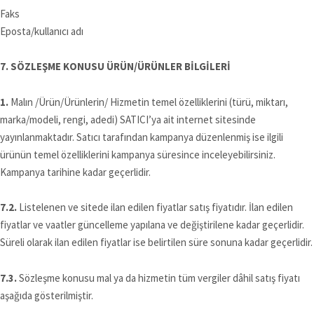
Faks
Eposta/kullanıcı adı
7. SÖZLEŞME KONUSU ÜRÜN/ÜRÜNLER BİLGİLERİ
1.
Malın /Ürün/Ürünlerin/ Hizmetin temel özelliklerini (türü, miktarı,
marka/modeli, rengi, adedi) SATICI’ya ait internet sitesinde
yayınlanmaktadır. Satıcı tarafından kampanya düzenlenmiş ise ilgili
ürünün temel özelliklerini kampanya süresince inceleyebilirsiniz.
Kampanya tarihine kadar geçerlidir.
7.2.
Listelenen ve sitede ilan edilen fiyatlar satış fiyatıdır. İlan edilen
fiyatlar ve vaatler güncelleme yapılana ve değiştirilene kadar geçerlidir.
Süreli olarak ilan edilen fiyatlar ise belirtilen süre sonuna kadar geçerlidir.
7.3.
Sözleşme konusu mal ya da hizmetin tüm vergiler dâhil satış fiyatı
aşağıda gösterilmiştir.