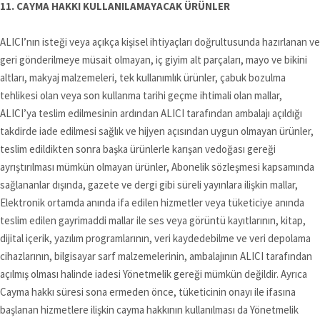
11. CAYMA HAKKI KULLANILAMAYACAK ÜRÜNLER
ALICI’nın isteği veya açıkça kişisel ihtiyaçları doğrultusunda hazırlanan ve
geri gönderilmeye müsait olmayan, iç giyim alt parçaları, mayo ve bikini
altları, makyaj malzemeleri, tek kullanımlık ürünler, çabuk bozulma
tehlikesi olan veya son kullanma tarihi geçme ihtimali olan mallar,
ALICI’ya teslim edilmesinin ardından ALICI tarafından ambalajı açıldığı
takdirde iade edilmesi sağlık ve hijyen açısından uygun olmayan ürünler,
teslim edildikten sonra başka ürünlerle karışan vedoğası gereği
ayrıştırılması mümkün olmayan ürünler, Abonelik sözleşmesi kapsamında
sağlananlar dışında, gazete ve dergi gibi süreli yayınlara ilişkin mallar,
Elektronik ortamda anında ifa edilen hizmetler veya tüketiciye anında
teslim edilen gayrimaddi mallar ile ses veya görüntü kayıtlarının, kitap,
dijital içerik, yazılım programlarının, veri kaydedebilme ve veri depolama
cihazlarının, bilgisayar sarf malzemelerinin, ambalajının ALICI tarafından
açılmış olması halinde iadesi Yönetmelik gereği mümkün değildir. Ayrıca
Cayma hakkı süresi sona ermeden önce, tüketicinin onayı ile ifasına
başlanan hizmetlere ilişkin cayma hakkının kullanılması da Yönetmelik