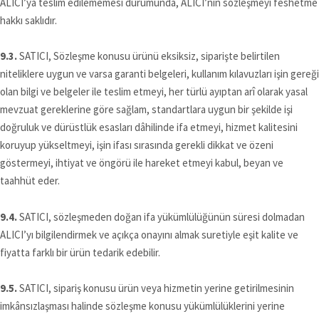
ALICI’ya teslim edilememesi durumunda, ALICI’nın sözleşmeyi feshetme
hakkı saklıdır.
9.3.
SATICI, Sözleşme konusu ürünü eksiksiz, siparişte belirtilen
niteliklere uygun ve varsa garanti belgeleri, kullanım kılavuzları işin gereği
olan bilgi ve belgeler ile teslim etmeyi, her türlü ayıptan arî olarak yasal
mevzuat gereklerine göre sağlam, standartlara uygun bir şekilde işi
doğruluk ve dürüstlük esasları dâhilinde ifa etmeyi, hizmet kalitesini
koruyup yükseltmeyi, işin ifası sırasında gerekli dikkat ve özeni
göstermeyi, ihtiyat ve öngörü ile hareket etmeyi kabul, beyan ve
taahhüt eder.
9.4.
SATICI, sözleşmeden doğan ifa yükümlülüğünün süresi dolmadan
ALICI’yı bilgilendirmek ve açıkça onayını almak suretiyle eşit kalite ve
fiyatta farklı bir ürün tedarik edebilir.
9.5.
SATICI, sipariş konusu ürün veya hizmetin yerine getirilmesinin
imkânsızlaşması halinde sözleşme konusu yükümlülüklerini yerine