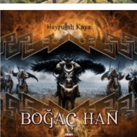
SEPETE EKLE
₺
700,00
₺
525,00