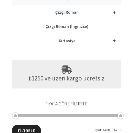
+
Çizgi Roman
Çizgi Roman (İngilizce)
+
Kırtasiye
₺1250 ve üzeri kargo ücretsiz
FIYATA GÖRE FILTRELE
En
En
Fiyat:
₺400
—
₺700
FILTRELE