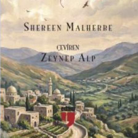
₺
400,00
₺
300,00