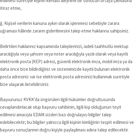
edilmesi suretiyle kişinin kendisi aleyhine bir sonucun ortaya çıkmasına
itiraz etme,
ğ. Kişisel verilerin kanuna aykırı olarak işlenmesi sebebiyle zarara
uğraması hâlinde zararın giderilmesini talep etme haklarına sahipsiniz.
Belirtilen haklarınız kapsamında taleplerinizi, iadeli taahhütlü mektup
aracılığıyla veya şahsen veya noter aracılığıyla yazılı olarak veya kayıtlı
elektronik posta (KEP) adresi, güvenli elektronik imza, mobil imza ya da
daha önce bize bildirdiğiniz ve sistemimizde kayıtlı bulunan elektronik
posta adresiniz var ise elektronik posta adresinizi kullanmak suretiyle
bize ulaşarak iletebilirsiniz.
Başvurunuz KVKK’da öngörülen ilgili hükümler doğrultusunda
cevaplandırılacak olup başvuru sahibinin, ilgili kişi olduğunun teyit
edilmesi amacıyla EDAM sizden bazı doğrulayıcı bilgiler talep
edebilecektir; bu bilgiler yalnızca ilgili kişinin kimliğinin tespit edilmesi ve
başvuru sonuçlarının doğru kişiyle paylaşılması adına talep edilecektir.