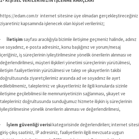
1- KİŞİSEL VERİLERİNİZİN İŞLENME AMAÇLARI
https://edam.com.tr internet sitesine üye olmadan gerçekleştireceğiniz
ziyaretiniz kapsamında işlenecek olan kişisel verileriniz;
·
İletişim
sayfası aracılığıyla bizimle iletişime geçmeniz halinde, adınız
ve soyadınız, e-posta adresiniz, konu başlığınız ve yorum/mesaj
içeriğiniz, iş süreçlerinin iyileştirilmesine yönelik önerilerin alınması ve
değerlendirilmesi, müşteri ilişkileri yönetimi süreçlerinin yürütülmesi,
iletişim faaliyetlerinin yürütülmesi ve talep ve şikayetlerin takibi
doğrultusunda ziyaretçilerimiz arasında ad ve soyadınız ile ayırt
edilebilmemiz, talepleriniz ve şikayetleriniz ile ilgili konularda sizinle
iletişime geçilebilmesi ile memnuniyetinizin sağlanması, şikayet ve
talepleriniz doğrultusunda sunduğumuz hizmete ilişkin iş süreçlerinin
iyileştirilmesine yönelik önerilerin alınması ve değerlendirilmesi,
·
İşlem güvenliği verisi
kategorisinde değerlendirilen; internet sitesi
giriş-çıkış saatiniz, IP adresiniz, faaliyetlerin ilgili mevzuata uygun