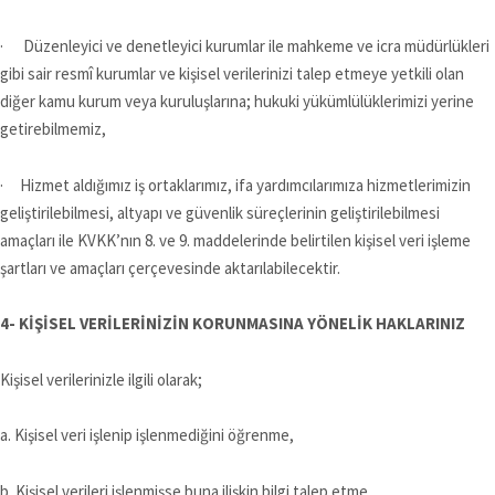
· Düzenleyici ve denetleyici kurumlar ile mahkeme ve icra müdürlükleri
gibi sair resmî kurumlar ve kişisel verilerinizi talep etmeye yetkili olan
diğer kamu kurum veya kuruluşlarına; hukuki yükümlülüklerimizi yerine
getirebilmemiz,
· Hizmet aldığımız iş ortaklarımız, ifa yardımcılarımıza hizmetlerimizin
geliştirilebilmesi, altyapı ve güvenlik süreçlerinin geliştirilebilmesi
amaçları ile KVKK’nın 8. ve 9. maddelerinde belirtilen kişisel veri işleme
şartları ve amaçları çerçevesinde aktarılabilecektir.
4- KİŞİSEL VERİLERİNİZİN KORUNMASINA YÖNELİK HAKLARINIZ
Kişisel verilerinizle ilgili olarak;
a. Kişisel veri işlenip işlenmediğini öğrenme,
b. Kişisel verileri işlenmişse buna ilişkin bilgi talep etme,