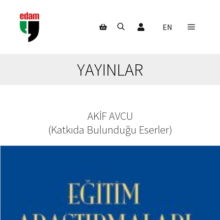
Hesabım
EN
Ana m
Ara
Mağaza kenar çubuğu
YAYINLAR
AKIF AVCU
(
Katkıda Bulunduğu Eserler
)