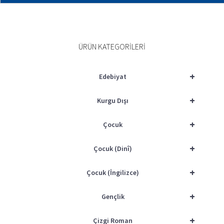
SEPETE EKLE
ÜRÜN KATEGORILERI
+
Edebiyat
+
Kurgu Dışı
+
Çocuk
+
Çocuk (Dinî)
+
Çocuk (İngilizce)
+
Gençlik
+
Çizgi Roman