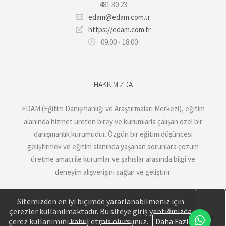
481 30 23
edam@edam.com.tr
https://edam.com.tr
09.00 - 18.00
HAKKIMIZDA
EDAM (Eğitim Danışmanlığı ve Araştırmaları Merkezi), eğitim
alanında hizmet üreten birey ve kurumlarla çalışan özel bir
danışmanlık kurumudur. Özgün bir eğitim düşüncesi
geliştirmek ve eğitim alanında yaşanan sorunlara çözüm
üretme amacı ile kurumlar ve şahıslar arasında bilgi ve
deneyim alışverişini sağlar ve geliştirir.
Sitemizden en iyi biçimde yararlanabilmeniz için
çerezler kullanılmaktadır. Bu siteye giriş yaptığınızda
çerez kullanımını kabul etmiş olursunuz.
Daha Fazla