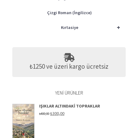
Çizgi Roman (İngilizce)
+
Kırtasiye
₺1250 ve üzeri kargo ücretsiz
YENI ÜRÜNLER
IŞIKLAR ALTINDAKI TOPRAKLAR
Orijinal
Şu
₺
300,00
₺
400,00
fiyat:
andaki
₺400,00.
fiyat:
₺300,00.