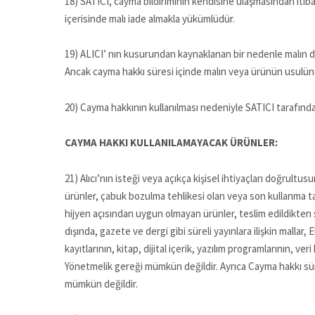
18) SATICI, cayma bildiriminin kendisine ulaşmasından itiba
içerisinde malı iade almakla yükümlüdür.
19) ALICI’ nın kusurundan kaynaklanan bir nedenle malın d
Ancak cayma hakkı süresi içinde malın veya ürünün usulün
20) Cayma hakkının kullanılması nedeniyle SATICI tarafında
CAYMA HAKKI KULLANILAMAYACAK ÜRÜNLER:
21) Alıcı’nın isteği veya açıkça kişisel ihtiyaçları doğrultu
ürünler, çabuk bozulma tehlikesi olan veya son kullanma tari
hijyen açısından uygun olmayan ürünler, teslim edildikten
dışında, gazete ve dergi gibi süreli yayınlara ilişkin malla
kayıtlarının, kitap, dijital içerik, yazılım programlarının, 
Yönetmelik gereği mümkün değildir. Ayrıca Cayma hakkı süre
mümkün değildir.