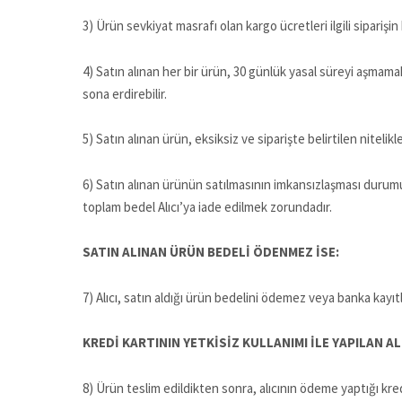
3) Ürün sevkiyat masrafı olan kargo ücretleri ilgili siparişi
4) Satın alınan her bir ürün, 30 günlük yasal süreyi aşmamak 
sona erdirebilir.
5) Satın alınan ürün, eksiksiz ve siparişte belirtilen nitel
6) Satın alınan ürünün satılmasının imkansızlaşması durumu
toplam bedel Alıcı’ya iade edilmek zorundadır.
SATIN ALINAN ÜRÜN BEDELİ ÖDENMEZ İSE:
7) Alıcı, satın aldığı ürün bedelini ödemez veya banka kayı
KREDİ KARTININ YETKİSİZ KULLANIMI İLE YAPILAN AL
8) Ürün teslim edildikten sonra, alıcının ödeme yaptığı kredi