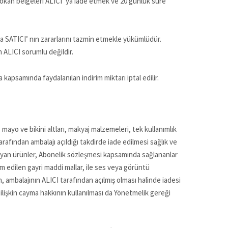
 sokan belgeleri ALICI’ ya iade etmek ve 20 günlük süre
a SATICI’ nın zararlarını tazmin etmekle yükümlüdür.
 ALICI sorumlu değildir.
apsamında faydalanılan indirim miktarı iptal edilir.
 mayo ve bikini altları, makyaj malzemeleri, tek kullanımlık
rafından ambalajı açıldığı takdirde iade edilmesi sağlık ve
mayan ürünler, Abonelik sözleşmesi kapsamında sağlananlar
lim edilen gayri maddi mallar, ile ses veya görüntü
in, ambalajının ALICI tarafından açılmış olması halinde iadesi
lişkin cayma hakkının kullanılması da Yönetmelik gereği