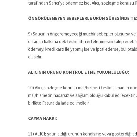
tarafından Sarıcı’ya ödenmez ise, Alıcı, sözleşme konusu ü
ÖNGÖRÜLEMEYEN SEBEPLERLE ÜRÜN SÜRESİNDE TES
9) Satıcının öngöremeyeceği mücbir sebepler oluşursa ve ürün
ortadan kalkana dek teslimatın ertelenmesini talep edebilir.
ödemeyi kredi kartı ile yapmış ise ve iptal ederse, bu iptal
olasıdır.
ALICININ ÜRÜNÜ KONTROL ETME YÜKÜMLÜLÜĞÜ:
10) Alıcı, sözleşme konusu mal/hizmeti teslim almadan önce 
mal/hizmetin hasarsız ve sağlam olduğu kabul edilecektir.
birlikte Fatura da iade edilmelidir.
CAYMA HAKKI:
11) ALICI; satın aldığı ürünün kendisine veya gösterdiği adr