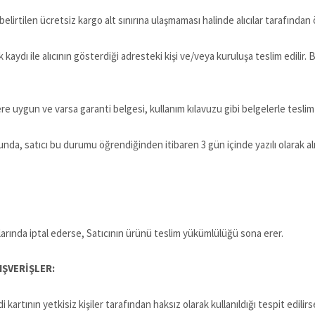
n belirtilen ücretsiz kargo alt sınırına ulaşmaması halinde alıcılar tarafında
kaydı ile alıcının gösterdiği adresteki kişi ve/veya kuruluşa teslim edilir. 
iklere uygun ve varsa garanti belgesi, kullanım kılavuzu gibi belgelerle tesl
nda, satıcı bu durumu öğrendiğinden itibaren 3 gün içinde yazılı olarak a
tlarında iptal ederse, Satıcının ürünü teslim yükümlülüğü sona erer.
IŞVERİŞLER:
 kartının yetkisiz kişiler tarafından haksız olarak kullanıldığı tespit edilir