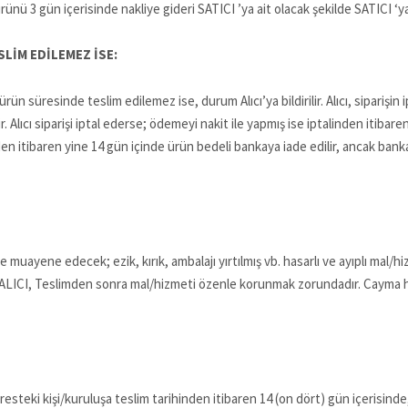
rünü 3 gün içerisinde nakliye gideri SATICI ’ya ait olacak şekilde SATICI ‘
LİM EDİLEMEZ İSE:
 süresinde teslim edilemez ise, durum Alıcı’ya bildirilir. Alıcı, siparişin i
 Alıcı siparişi iptal ederse; ödemeyi nakit ile yapmış ise iptalinden itibar
den itibaren yine 14 gün içinde ürün bedeli bankaya iade edilir, ancak bank
muayene edecek; ezik, kırık, ambalajı yırtılmış vb. hasarlı ve ayıplı mal/h
 ALICI, Teslimden sonra mal/hizmeti özenle korunmak zorundadır. Cayma ha
esteki kişi/kuruluşa teslim tarihinden itibaren 14 (on dört) gün içerisinde, 