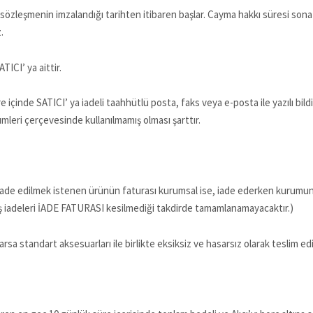
üre sözleşmenin imzalandığı tarihten itibaren başlar. Cayma hakkı süresi son
z.
ICI’ ya aittir.
re içinde SATICI’ ya iadeli taahhütlü posta, faks veya e-posta ile yazılı 
eri çerçevesinde kullanılmamış olması şarttır.
, (İade edilmek istenen ürünün faturası kurumsal ise, iade ederken kurumun
ş iadeleri İADE FATURASI kesilmediği takdirde tamamlanamayacaktır.)
arsa standart aksesuarları ile birlikte eksiksiz ve hasarsız olarak teslim e