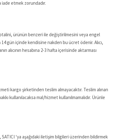
ya iade etmek zorundadır.
ptalini, ürünün benzeri ile değiştirilmesini veya engel
en 14 gün içinde kendisine nakden bu ücret ödenir. Alıcı,
anın alıcının hesabına 2-3 hafta içerisinde aktarması
izmeti kargo şirketinden teslim almayacaktır. Teslim alınan
kkı kullanılacaksa mal/hizmet kullanılmamalıdır. Ürünle
SATICI ‘ya aşağıdaki iletişim bilgileri üzerinden bildirmek