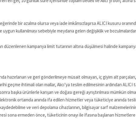
ren en geç 10 günlük süre içerisinde toplam bedeli ve Alıcı’yı borç altına
eğerinde bir azalma olursa veya iade imkânsızlaşırsa ALICI kusuru oranınd
e uygun kullanılması sebebiyle meydana gelen değişiklik ve bozulmalardan
n düzenlenen kampanya limit tutarının altına düşülmesi halinde kampanya k
sunda hazırlanan ve geri gönderilmeye müsait olmayan, iç giyim alt parçaları,
hi geçme ihtimali olan mallar, Alıcı’ya teslim edilmesinin ardından ALICI ta
 sonra başka ürünlerle karışan ve doğası gereği ayrıştırılması mümkün ol
r, Elektronik ortamda anında ifa edilen hizmetler veya tüketiciye anında tes
veri kaydedebilme ve veri depolama cihazlarının, bilgisayar sarf malzemelerin
si sona ermeden önce, tüketicinin onayı ile ifasına başlanan hizmetlere i