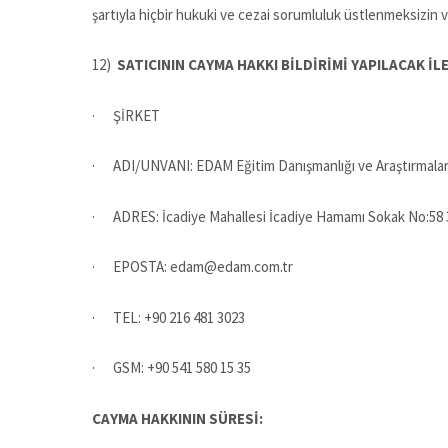
şartıyla hiçbir hukuki ve cezai sorumluluk üstlenmeksizin
12)
SATICININ CAYMA HAKKI BİLDİRİMİ YAPILACAK İLE
· ŞİRKET
· ADI/UNVANI: EDAM Eğitim Danışmanlığı ve Araştırmaları İl
· ADRES: İcadiye Mahallesi İcadiye Hamamı Sokak No:58 
· EPOSTA: edam@edam.com.tr
· TEL: +90 216 481 3023
· GSM: +90 541 580 15 35
CAYMA HAKKININ SÜRESİ: