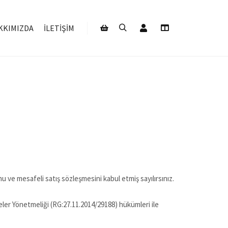
Hesabım
KKIMIZDA
İLETIŞIM
Ara
Daha fazla bilgi
Mağaza kenar çubuğu
 ve mesafeli satış sözleşmesini kabul etmiş sayılırsınız.
şmeler Yönetmeliği (RG:27.11.2014/29188) hükümleri ile