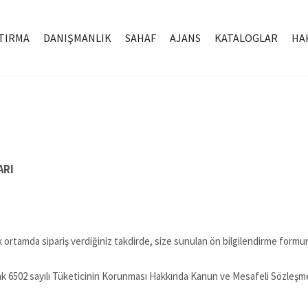
TIRMA
DANIŞMANLIK
SAHAF
AJANS
KATALOGLAR
HA
ARI
rtamda sipariş verdiğiniz takdirde, size sunulan ön bilgilendirme formunu
ili olarak 6502 sayılı Tüketicinin Korunması Hakkında Kanun ve Mesafeli Sözle