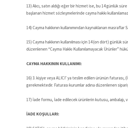
13) Alıcı, satın aldığı eğer bir hizmet ise, bu 14 günlük s
başlanan hizmet sözleşmelerinde cayma hakkı kullanılama
14) Cayma hakkının kullanımından kaynaklanan masraflar SAT
15) Cayma hakkının kullanılması için 14 (on dört) günlük sü
düzenlenen “Cayma Hakkı Kullanılamayacak Ürünler” hüküml
CAYMA HAKKININ KULLANIMI:
16) 3. kişiye veya ALICI’ ya teslim edilen ürünün faturası
gerekmektedir. Faturası kurumlar adına düzenlenen sipari
17) İade formu, İade edilecek ürünlerin kutusu, ambalajı, v
İADE KOŞULLARI: