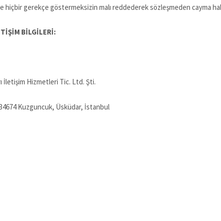
 ve hiçbir gerekçe göstermeksizin malı reddederek sözleşmeden cayma hakkı
TİŞİM BİLGİLERİ:
etişim Hizmetleri Tic. Ltd. Şti.
34674 Kuzguncuk, Üsküdar, İstanbul