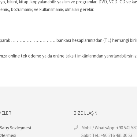
yo, bikini, kitap, kopyalanabilir yazılım ve programlar, DVD, VCD, CD ve kas
memiş, bozulmamış ve kullanılmamış olmaları gerekir.
) yaparak ………………………….. bankası hesaplarımızdan (TL) herhangi birine 
tınıza online tek ödeme ya da online taksit imkânlarından yararlanabilirsin
MELER
BIZE ULAŞIN
 Satış Sözleşmesi
Mobil / WhatsApp: +90 541 580
özleşmesi
Sabit Tel.: +90 216 481 30 23