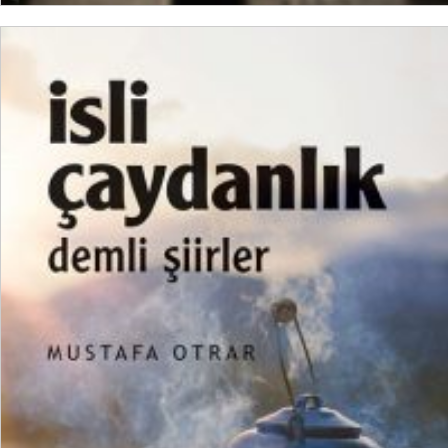
SEPETE EKLE
₺
300,00
₺
225,00