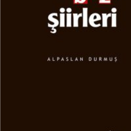
₺
300,00
₺
225,00