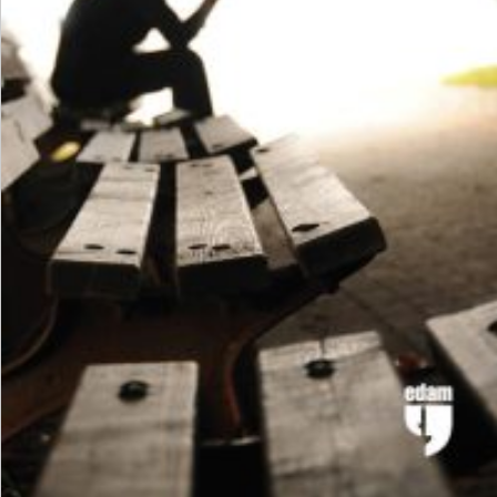
₺
300,00
₺
225,00