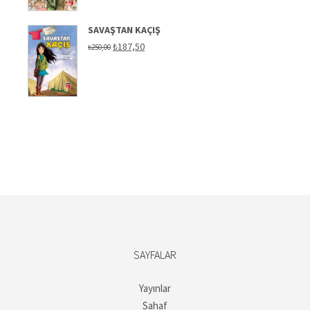
SAVAŞTAN KAÇIŞ
Orijinal
Şu
₺
187,50
₺
250,00
fiyat:
andaki
₺250,00.
fiyat:
₺187,50.
SAYFALAR
Yayınlar
Sahaf