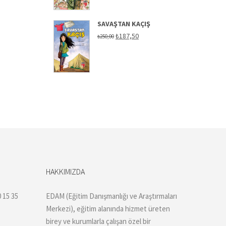
SAVAŞTAN KAÇIŞ
Orijinal
Şu
₺
187,50
₺
250,00
fiyat:
andaki
₺250,00.
fiyat:
₺187,50.
HAKKIMIZDA
 15 35
EDAM (Eğitim Danışmanlığı ve Araştırmaları
Merkezi), eğitim alanında hizmet üreten
birey ve kurumlarla çalışan özel bir