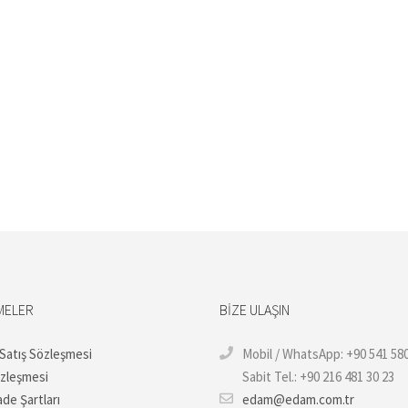
MELER
BIZE ULAŞIN
 Satış Sözleşmesi
Mobil / WhatsApp: +90 541 580
özleşmesi
Sabit Tel.: +90 216 481 30 23
ade Şartları
edam@edam.com.tr