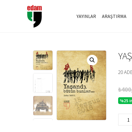
YAYINLAR
ARAŞTIRMA
YA
20 AD
₺
400
%25 i
Yaşandı
Bütün
Bunlar..