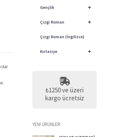
+
Gençlik
+
Çizgi Roman
Çizgi Roman (İngilizce)
+
Kırtasiye
cılar
ne.
₺1250 ve üzeri
kargo ücretsiz
YENI ÜRÜNLER