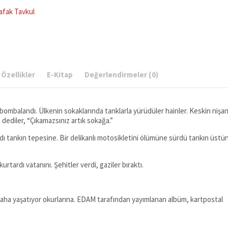
afak Tavkul
Özellikler
E-Kitap
Değerlendirmeler (0)
bombalandı. Ülkenin sokaklarında tanklarla yürüdüler hainler. Keskin nişan
 dediler, “Çıkamazsınız artık sokağa.”
mandı tankın tepesine. Bir delikanlı motosikletini ölümüne sürdü tankın üstü
rtardı vatanını. Şehitler verdi, gaziler bıraktı.
z daha yaşatıyor okurlarına. EDAM tarafından yayımlanan albüm, kartpostal