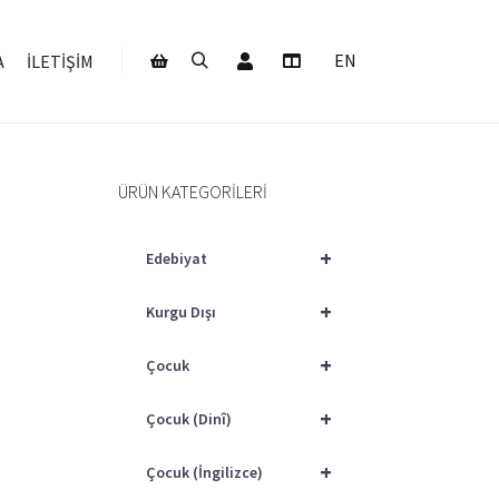
Hesabım
EN
A
İLETIŞIM
Ara
Daha fazla bilgi
Mağaza kenar çubuğu
ÜRÜN KATEGORILERI
+
Edebiyat
+
Kurgu Dışı
+
Çocuk
+
Çocuk (Dinî)
+
Çocuk (İngilizce)