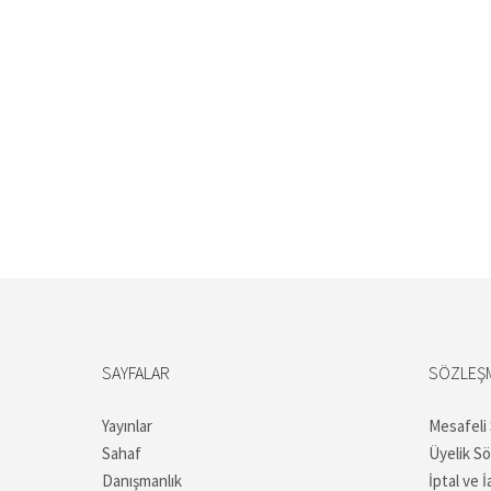
SAYFALAR
SÖZLEŞ
Yayınlar
Mesafeli
Sahaf
Üyelik S
Danışmanlık
İptal ve İ