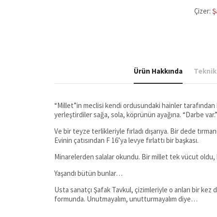
adet
Çizer:
Ş
Ürün Hakkında
Teknik 
“Millet”in meclisi kendi ordusundaki hainler tarafından 
yerleştirdiler sağa, sola, köprünün ayağına. “Darbe var.”
Ve bir teyze terlikleriyle fırladı dışarıya. Bir dede tır
Evinin çatısından F 16’ya levye fırlattı bir başkası.
Minarelerden salalar okundu. Bir millet tek vücut oldu, ku
Yaşandı bütün bunlar…
Usta sanatçı Şafak Tavkul, çizimleriyle o anları bir ke
formunda. Unutmayalım, unutturmayalım diye…