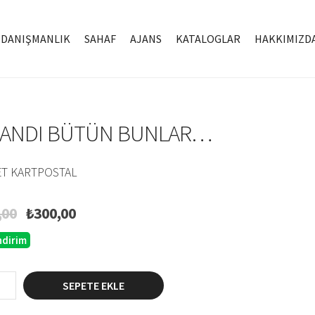
DANIŞMANLIK
SAHAF
AJANS
KATALOGLAR
HAKKIMIZD
ŞANDI BÜTÜN BUNLAR…
ET KARTPOSTAL
Orijinal
Şu
,00
₺
300,00
fiyat:
andaki
ndirim
₺400,00.
fiyat:
₺300,00.
SEPETE EKLE
.