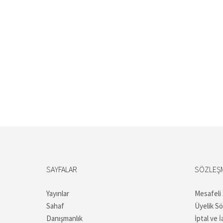
SAYFALAR
SÖZLEŞ
Yayınlar
Mesafeli
Sahaf
Üyelik S
Danışmanlık
İptal ve İ