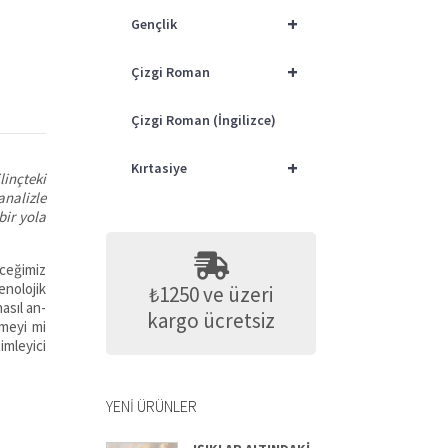
+
Gençlik
+
Çizgi Roman
Çizgi Roman (İngilizce)
+
Kırtasiye
linçteki
analizle
bir yola
eceğimiz
nolojik
₺1250 ve üzeri
asıl an­
kargo ücretsiz
emeyi mi
imleyici
YENI ÜRÜNLER