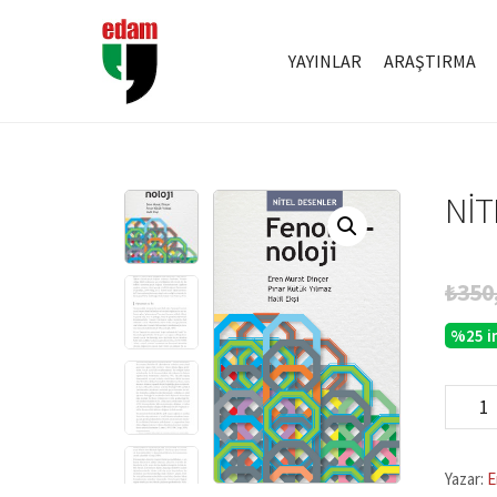
YAYINLAR
ARAŞTIRMA
NIT
₺
350
%25 i
Nitel
Desenle
Fenome
adet
Yazar:
E