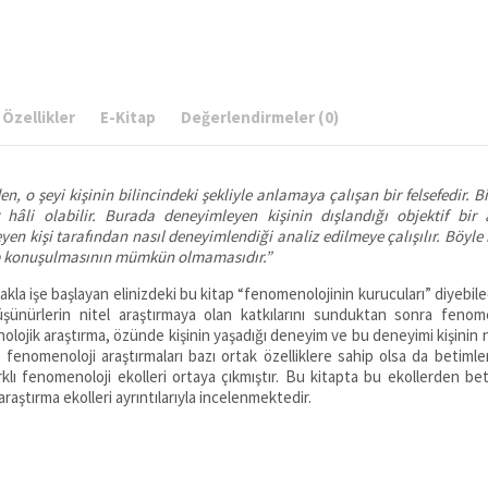
Özellikler
E-Kitap
Değerlendirmeler (0)
 o şeyi kişinin bilincindeki şekliyle anlamaya çalışan bir felsefe­dir. Bi
r hâli olabilir. Burada deneyimleyen kişinin dışlandığı objektif bir 
eyen kişi tarafından nasıl deneyimlendiği analiz edilmeye çalışılır. Böyle 
nip konuşulmasının mümkün olmamasıdır.”
akla işe başlayan elinizdeki bu kitap “fenomenolojinin kurucu­ları” diyebil
ünürlerin nitel araştırmaya olan katkılarını sunduktan sonra fenome
nolojik araştırma, özünde kişinin yaşadığı deneyim ve bu deneyimi kişinin n
r fenomenoloji araştırmaları bazı ortak özelliklere sahip olsa da betiml
klı fenomenoloji ekolleri ortaya çıkmıştır. Bu kitapta bu ekollerden bet
ştırma ekolleri ayrıntıla­rıyla incelenmektedir.