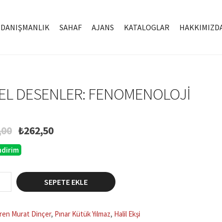
DANIŞMANLIK
SAHAF
AJANS
KATALOGLAR
HAKKIMIZD
EL DESENLER: FENOMENOLOJI
Orijinal
Şu
,00
₺
262,50
fiyat:
andaki
ndirim
₺350,00.
fiyat:
₺262,50.
SEPETE EKLE
r:
noloji
ren Murat Dinçer
,
Pınar Kütük Yılmaz
,
Halil Ekşi