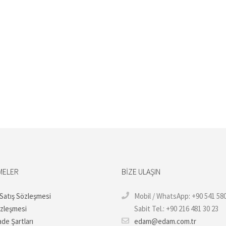
MELER
BIZE ULAŞIN
 Satış Sözleşmesi
Mobil / WhatsApp: +90 541 580
özleşmesi
Sabit Tel.: +90 216 481 30 23
ade Şartları
edam@edam.com.tr