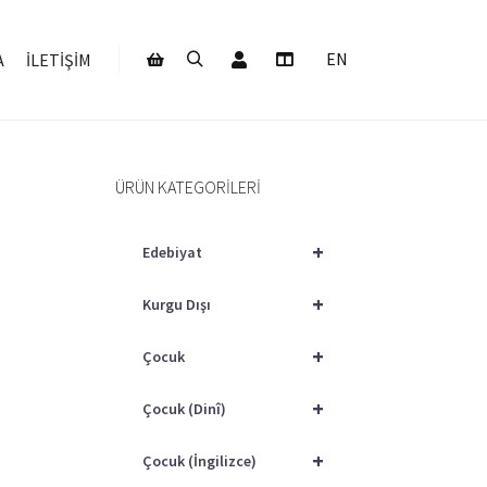
Hesabım
EN
A
İLETIŞIM
Ara
Daha fazla bilgi
Mağaza kenar çubuğu
ÜRÜN KATEGORILERI
+
Edebiyat
+
Kurgu Dışı
+
Çocuk
+
Çocuk (Dinî)
+
Çocuk (İngilizce)