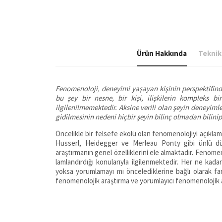
Ürün Hakkında
Teknik 
Fenomenoloji, deneyimi yaşayan kişinin perspektifinden,
bu şey bir nesne, bir kişi, ilişkilerin kompleks bi
ilgilenilmemektedir. Aksine verili olan şeyin dene­yiml
gidilmesinin nedeni hiçbir şeyin bilinç olmadan bili
Öncelikle bir felsefe ekolü olan fenomenolojiyi açıklam
Husserl, Heidegger ve Merleau Ponty gibi ünlü düş
araştırmanın genel özel­liklerini ele almaktadır. Fenome
lamlandırdığı konularıyla ilgilenmektedir. Her ne kada
yoksa yorumlamayı mı öncelediklerine bağlı olarak far
fenomenolojik araştırma ve yorumlayıcı fenomenolojik ara