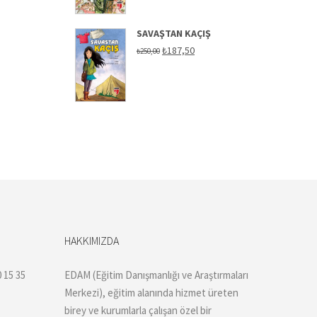
SAVAŞTAN KAÇIŞ
Orijinal
Şu
₺
187,50
₺
250,00
fiyat:
andaki
₺250,00.
fiyat:
₺187,50.
HAKKIMIZDA
 15 35
EDAM (Eğitim Danışmanlığı ve Araştırmaları
Merkezi), eğitim alanında hizmet üreten
birey ve kurumlarla çalışan özel bir