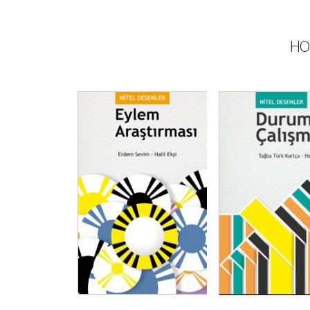
HO
₺
350,00
₺
262,50
₺
350,00
₺
26
SEPETE EKLE
SEPETE EKLE