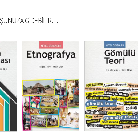
ŞUNUZA GIDEBILIR…
₺
350,00
₺
262,50
₺
350,00
₺
262,50
2,50
SEPETE EKLE
SEPETE EKLE