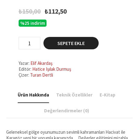
Orijinal
Şu
₺
150,00
₺
112,50
fiyat:
andaki
%25 indirim
₺150,00.
fiyat:
₺112,50.
Hacivat
SEPETE EKLE
ve
Karagöz
İle
Değerler
Yazar:
Elif Akardaş
Eğitimi
Editör:
Hatice Işılak Durmuş
-
Çizer:
Turan Dertli
Saygı
adet
Ürün Hakkında
Teknik Özellikler
E-Kitap
Değerlendirmeler (0)
Geleneksel gölge oyunumuzun sevimli kahramanları Hacivat ile
Karagöz yeni bir yorumla karşınızda… Değerler eğitimini mizahla