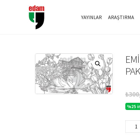
YAYINLAR
ARAŞTIRMA
EMI
PAK
₺
300
%25 i
Emirga
Boyam
Föyü