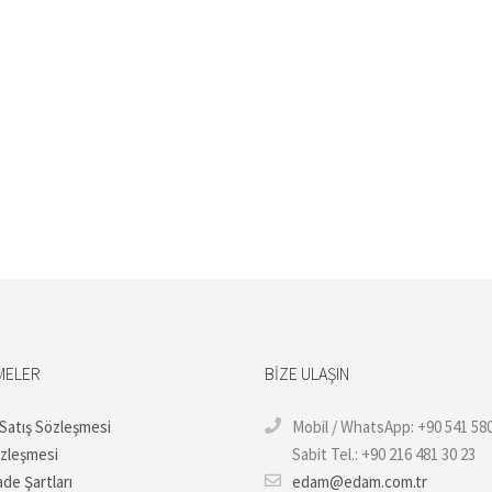
MELER
BIZE ULAŞIN
 Satış Sözleşmesi
Mobil / WhatsApp: +90 541 580
özleşmesi
Sabit Tel.: +90 216 481 30 23
ade Şartları
edam@edam.com.tr