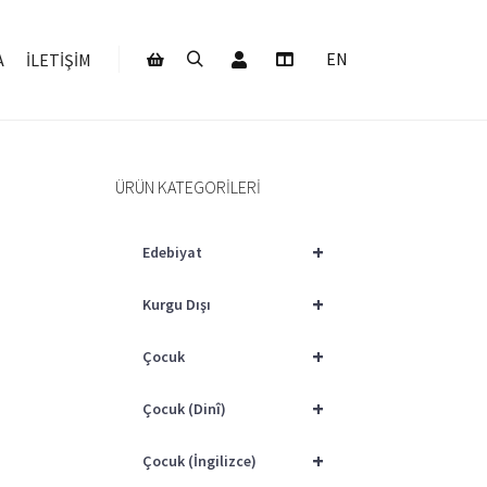
Hesabım
EN
A
İLETIŞIM
Ara
Daha fazla bilgi
Mağaza kenar çubuğu
ÜRÜN KATEGORILERI
+
Edebiyat
+
Kurgu Dışı
+
Çocuk
+
Çocuk (Dinî)
+
Çocuk (İngilizce)