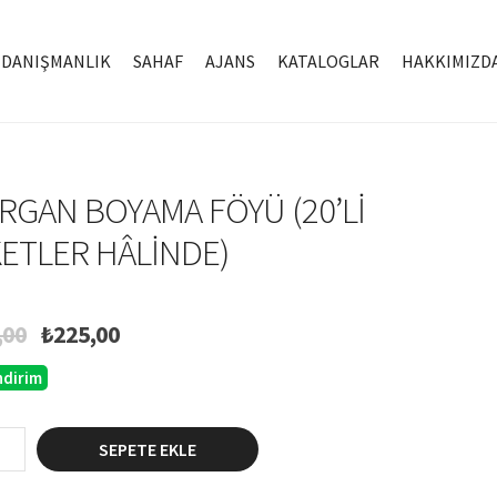
DANIŞMANLIK
SAHAF
AJANS
KATALOGLAR
HAKKIMIZD
RGAN BOYAMA FÖYÜ (20’LI
ETLER HÂLINDE)
Orijinal
Şu
,00
₺
225,00
fiyat:
andaki
ndirim
₺300,00.
fiyat:
₺225,00.
n
SEPETE EKLE
a