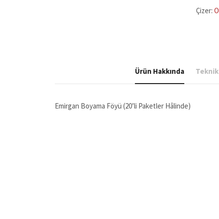
(20’li
Paketle
Çizer:
O
Hâlinde
adet
Ürün Hakkında
Teknik 
Emirgan Boyama Föyü (20’li Paketler Hâlinde)