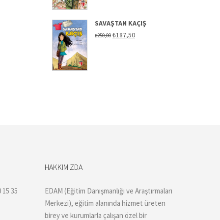
SAVAŞTAN KAÇIŞ
Orijinal
Şu
₺
187,50
₺
250,00
fiyat:
andaki
₺250,00.
fiyat:
₺187,50.
HAKKIMIZDA
 15 35
EDAM (Eğitim Danışmanlığı ve Araştırmaları
Merkezi), eğitim alanında hizmet üreten
birey ve kurumlarla çalışan özel bir