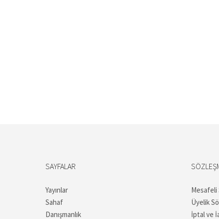
SAYFALAR
SÖZLEŞ
Yayınlar
Mesafeli
Sahaf
Üyelik S
Danışmanlık
İptal ve İ