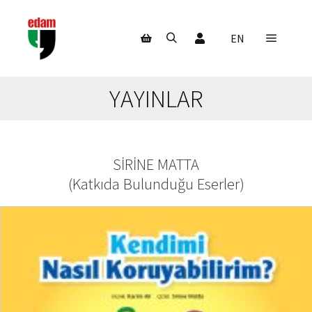
Hesabım
EN
Ana m
Ara
Mağaza kenar çubuğu
YAYINLAR
SIRINE MATTA
(
Katkıda Bulunduğu Eserler
)