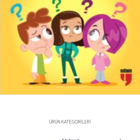
₺
150,00
₺
112,50
SEPETE EKLE
ÜRÜN KATEGORILERI