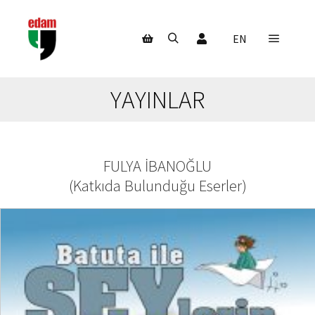
Hesabım
EN
Ana m
Ara
Mağaza kenar çubuğu
YAYINLAR
FULYA İBANOĞLU
(
Katkıda Bulunduğu Eserler
)