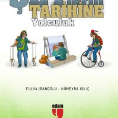
₺
250,00
₺
187,50