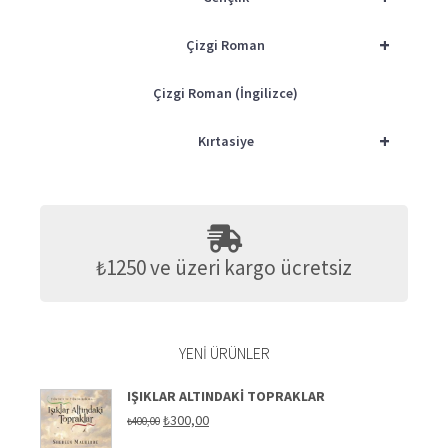
+
Çizgi Roman
Çizgi Roman (İngilizce)
+
Kırtasiye
₺1250 ve üzeri kargo ücretsiz
YENI ÜRÜNLER
IŞIKLAR ALTINDAKI TOPRAKLAR
Orijinal
Şu
₺
300,00
₺
400,00
fiyat:
andaki
₺400,00.
fiyat: