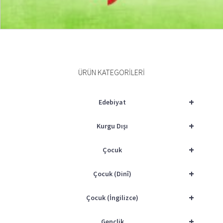
SEPETE EKLE
ÜRÜN KATEGORILERI
+
Edebiyat
+
Kurgu Dışı
+
Çocuk
+
Çocuk (Dinî)
+
Çocuk (İngilizce)
+
Gençlik