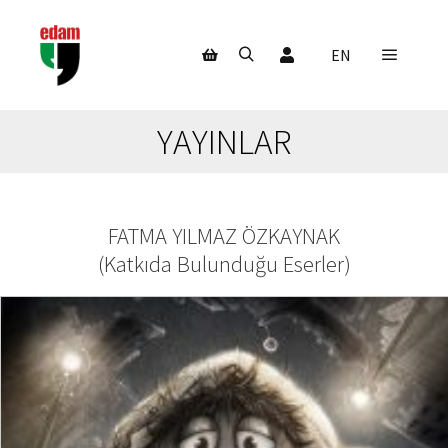
Hesabım
EN
Ana m
Ara
Mağaza kenar çubuğu
YAYINLAR
FATMA YILMAZ ÖZKAYNAK
(
Katkıda Bulunduğu Eserler
)