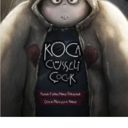
₺
250,00
₺
187,50
SEPETE EKLE