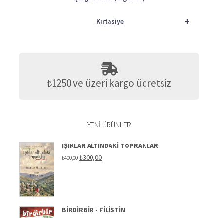
+
Kırtasiye
₺1250 ve üzeri kargo ücretsiz
YENI ÜRÜNLER
IŞIKLAR ALTINDAKI TOPRAKLAR
Orijinal
Şu
₺
300,00
₺
400,00
fiyat:
andaki
₺400,00.
fiyat:
₺300,00.
BIRDIRBIR - FILISTIN