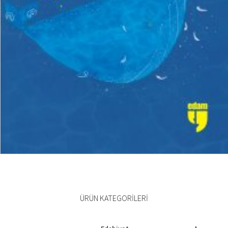
₺
150,00
₺
112,50
SEPETE EKLE
ÜRÜN KATEGORILERI