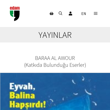
Hesabım
EN
Ana m
Ara
Mağaza kenar çubuğu
YAYINLAR
BARAA AL AWOUR
(
Katkıda Bulunduğu Eserler
)