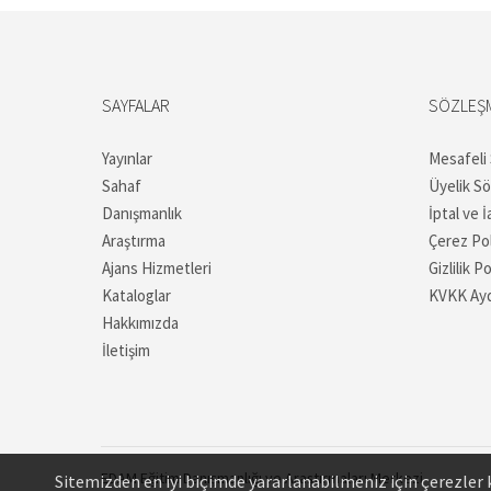
SAYFALAR
SÖZLEŞ
Yayınlar
Mesafeli
Sahaf
Üyelik S
Danışmanlık
İptal ve İ
Araştırma
Çerez Pol
Ajans Hizmetleri
Gizlilik Po
Kataloglar
KVKK Ayd
Hakkımızda
İletişim
EDAM
Eğitim Danışmanlığı ve Araştırmaları Merkezi
Sitemizden en iyi biçimde yararlanabilmeniz için çerezler k