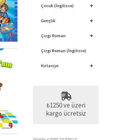
+
Çocuk (İngilizce)
0
+
Gençlik
+
Çizgi Roman
Çizgi Roman (İngilizce)
+
Kırtasiye
0
₺1250 ve üzeri
kargo ücretsiz