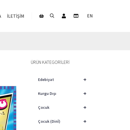
Hesabım
EN
A
İLETIŞIM
Ara
Daha fazla bilgi
Mağaza kenar çubuğu
ÜRÜN KATEGORILERI
+
Edebiyat
+
Kurgu Dışı
+
Çocuk
+
Çocuk (Dinî)