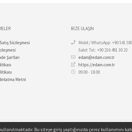
MELER
BIZE ULAŞIN
 Satış Sözleşmesi
Mobil / WhatsApp: +90 541 580
özleşmesi
Sabit Tel.: +90 216 481 30 23
ade Şartları
edam@edam.com.tr
itikası
https://edam.com.tr
litikası
09.00 - 18.00
ınlatma Metni
ullanılmaktadır. Bu siteye giriş yaptığınızda çerez kullanımını ka