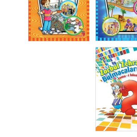
₺
350,00
₺
262,
₺
350,00
₺
262,50
SEPETE EKLE
SEPETE EKLE
₺
200,00
₺
150,
SEPETE EKLE