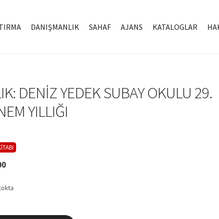
TIRMA
DANIŞMANLIK
SAHAF
AJANS
KATALOGLAR
HA
LIK: DENİZ YEDEK SUBAY OKULU 29.
EM YILLIĞI
İTABI
00
tokta