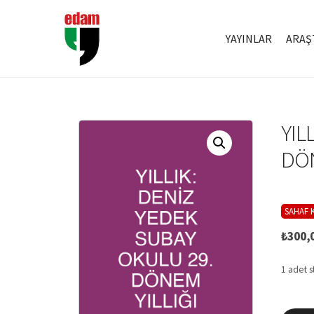
YAYINLAR
ARAŞ
YIL
DÖN
SAHAF K
₺
300,
1 adet s