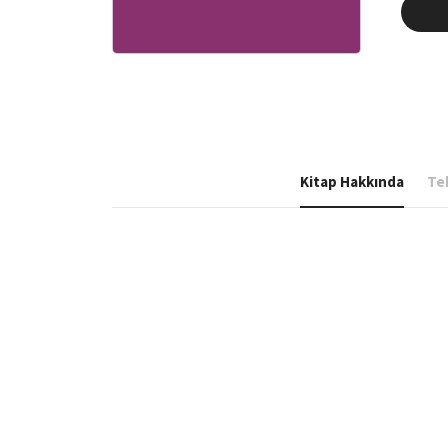
YILLIK:
DENİZ
YEDEK
SUBAY
OKULU
29.
DÖNE
YILLIĞI
adet
Kitap Hakkında
Tek