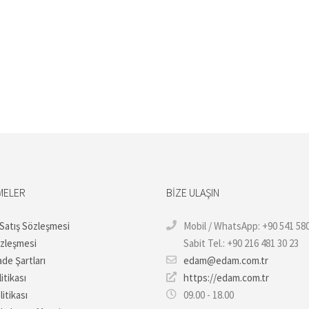
MELER
BIZE ULAŞIN
 Satış Sözleşmesi
Mobil / WhatsApp: +90 541 580
özleşmesi
Sabit Tel.: +90 216 481 30 23
ade Şartları
edam@edam.com.tr
itikası
https://edam.com.tr
litikası
09.00 - 18.00