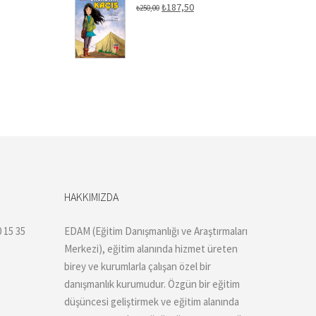
Orijinal
Şu
₺
187,50
₺
250,00
fiyat:
andaki
₺250,00.
fiyat:
₺187,50.
HAKKIMIZDA
 15 35
EDAM (Eğitim Danışmanlığı ve Araştırmaları
Merkezi), eğitim alanında hizmet üreten
birey ve kurumlarla çalışan özel bir
danışmanlık kurumudur. Özgün bir eğitim
düşüncesi geliştirmek ve eğitim alanında