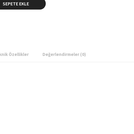
SEPETE EKLE
M
nik Özellikler
Değerlendirmeler (0)