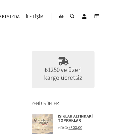
Hesabım
KKIMIZDA
İLETIŞIM
Ara
Daha fazla bilgi
Mağaza kenar çubuğu
₺1250 ve üzeri
kargo ücretsiz
YENI ÜRÜNLER
IŞIKLAR ALTINDAKI
TOPRAKLAR
Orijinal
Şu
₺
300,00
₺
400,00
fiyat:
andaki