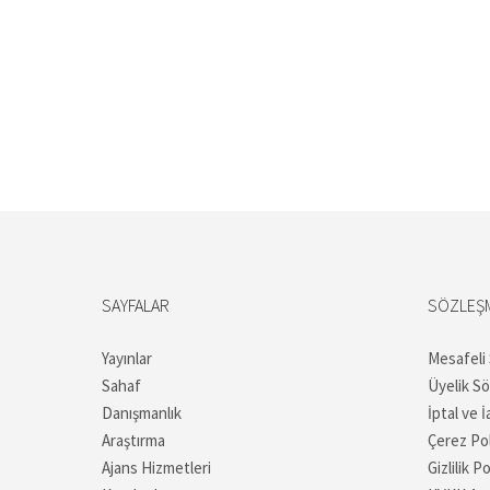
SAYFALAR
SÖZLEŞ
Yayınlar
Mesafeli
Sahaf
Üyelik S
Danışmanlık
İptal ve İ
Araştırma
Çerez Pol
Ajans Hizmetleri
Gizlilik Po