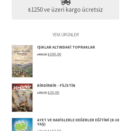
₺1250 ve üzeri kargo ücretsiz
YENI ÜRÜNLER
IŞIKLAR ALTINDAKI TOPRAKLAR
Orijinal
Şu
₺
300,00
₺
400,00
fiyat:
andaki
₺400,00.
fiyat:
₺300,00.
BIRDIRBIR - FILISTIN
Orijinal
Şu
₺
30,00
₺
200,00
fiyat:
andaki
₺200,00.
fiyat:
₺30,00.
AYET VE HADISLERLE DEĞERLER EĞITIMI (8-10
YAŞ)
Orijinal
Şu