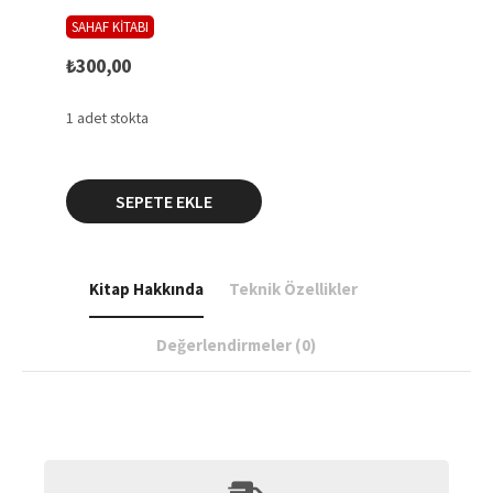
SAHAF KİTABI
₺
300,00
1 adet stokta
YILLIK:
SEPETE EKLE
MARMARA
ÜNİVERSİTESİ
PDR
BÖLÜMÜ
Kitap Hakkında
Teknik Özellikler
2005
YILLIĞI
adet
Değerlendirmeler (0)