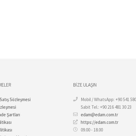
MELER
BIZE ULAŞIN
 Satış Sözleşmesi
Mobil / WhatsApp: +90 541 580
özleşmesi
Sabit Tel.: +90 216 481 30 23
ade Şartları
edam@edam.com.tr
itikası
https://edam.com.tr
litikası
09.00 - 18.00