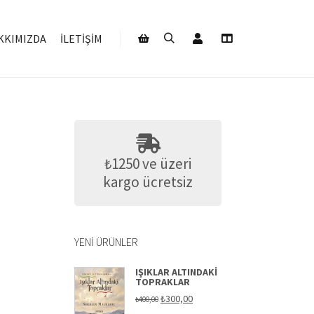
Hesabım
KKIMIZDA
İLETIŞIM
Ara
Daha fazla bilgi
Mağaza kenar çubuğu
₺1250 ve üzeri
kargo ücretsiz
YENI ÜRÜNLER
IŞIKLAR ALTINDAKI
TOPRAKLAR
Orijinal
Şu
₺
300,00
₺
400,00
fiyat:
andaki