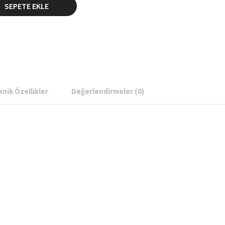
SEPETE EKLE
TEPE
SİTESİ
LIK
ESİ
nik Özellikler
Değerlendirmeler (0)