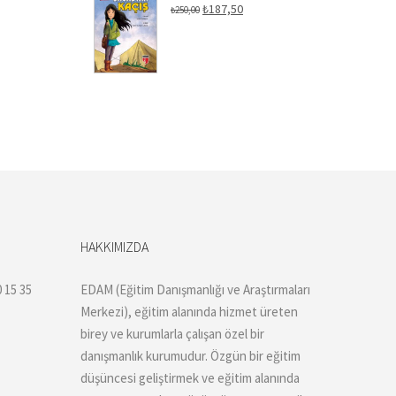
Orijinal
Şu
₺
187,50
₺
250,00
fiyat:
andaki
₺250,00.
fiyat:
₺187,50.
HAKKIMIZDA
 15 35
EDAM (Eğitim Danışmanlığı ve Araştırmaları
Merkezi), eğitim alanında hizmet üreten
birey ve kurumlarla çalışan özel bir
danışmanlık kurumudur. Özgün bir eğitim
düşüncesi geliştirmek ve eğitim alanında