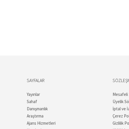
SAYFALAR
SÖZLEŞ
Yayınlar
Mesafeli
Sahaf
Üyelik S
Danışmanlık
İptal ve İ
Araştırma
Çerez Pol
Ajans Hizmetleri
Gizlilik Po