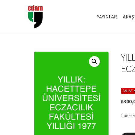
YAYINLAR
ARAŞ
YIL
ECZ
SAHAF K
₺
300,
1 adet s