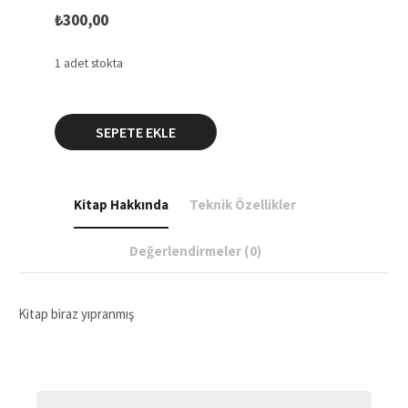
₺
300,00
1 adet stokta
YILLIK:
SEPETE EKLE
İFTİHAR
KİTABI
1940-
1941
Kitap Hakkında
Teknik Özellikler
YILLIĞI
adet
Değerlendirmeler (0)
Kitap biraz yıpranmış