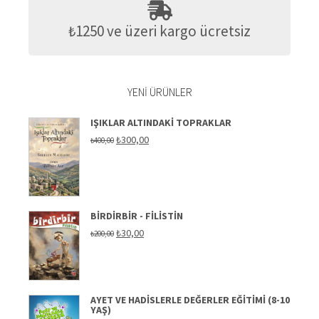
₺1250 ve üzeri kargo ücretsiz
YENI ÜRÜNLER
IŞIKLAR ALTINDAKI TOPRAKLAR
Orijinal
Şu
₺
300,00
₺
400,00
fiyat:
andaki
₺400,00.
fiyat:
₺300,00.
BIRDIRBIR - FILISTIN
Orijinal
Şu
₺
30,00
₺
200,00
fiyat:
andaki
₺200,00.
fiyat:
₺30,00.
AYET VE HADISLERLE DEĞERLER EĞITIMI (8-10
YAŞ)