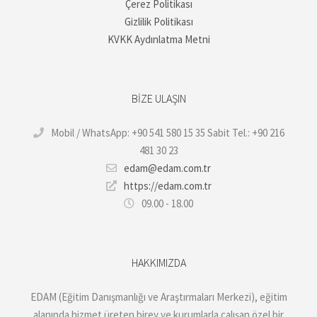
Çerez Politikası
Gizlilik Politikası
KVKK Aydınlatma Metni
BIZE ULAŞIN
Mobil / WhatsApp: +90 541 580 15 35 Sabit Tel.: +90 216
481 30 23
edam@edam.com.tr
https://edam.com.tr
09.00 - 18.00
HAKKIMIZDA
EDAM (Eğitim Danışmanlığı ve Araştırmaları Merkezi), eğitim
alanında hizmet üreten birey ve kurumlarla çalışan özel bir