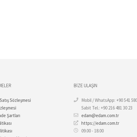
MELER
BIZE ULAŞIN
 Satış Sözleşmesi
Mobil / WhatsApp: +90 541 580
özleşmesi
Sabit Tel.: +90 216 481 30 23
ade Şartları
edam@edam.com.tr
itikası
https://edam.com.tr
litikası
09.00 - 18.00