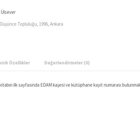
 Ülsever
 Düşünce Topluluğu, 1996, Ankara
nik Özellikler
Değerlendirmeler (0)
n kitabın ilk sayfasında EDAM kaşesi ve kütüphane kayıt numarası bulunmak