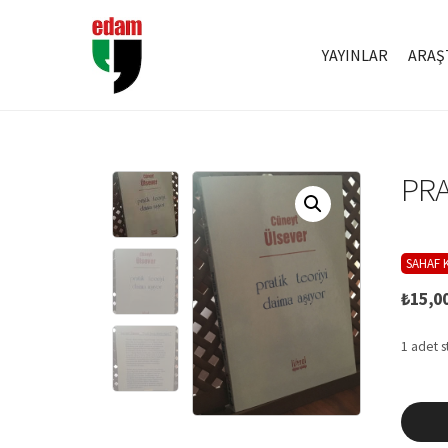
YAYINLAR
ARAŞ
PRA
SAHAF K
₺
15,0
1 adet s
Pratik
Teoriyi