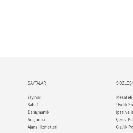
SAYFALAR
SÖZLEŞ
Yayınlar
Mesafeli
Sahaf
Üyelik S
Danışmanlık
İptal ve İ
Araştırma
Çerez Pol
Ajans Hizmetleri
Gizlilik Po