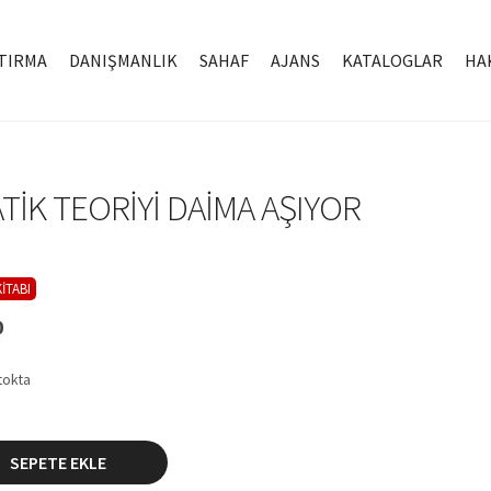
TIRMA
DANIŞMANLIK
SAHAF
AJANS
KATALOGLAR
HA
TIK TEORIYI DAIMA AŞIYOR
İTABI
0
tokta
SEPETE EKLE