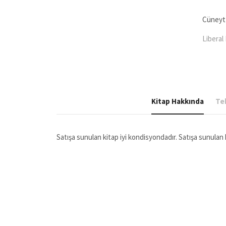
Daima
Aşıyor
adet
Cüneyt
Liberal
Kitap Hakkında
Tek
Satışa sunulan kitap iyi kondisyondadır. Satışa sunula