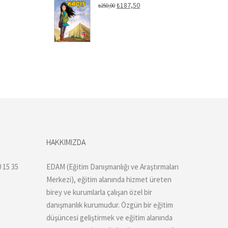
Orijinal
Şu
₺
187,50
₺
250,00
fiyat:
andaki
₺250,00.
fiyat:
₺187,50.
HAKKIMIZDA
 15 35
EDAM (Eğitim Danışmanlığı ve Araştırmaları
Merkezi), eğitim alanında hizmet üreten
birey ve kurumlarla çalışan özel bir
danışmanlık kurumudur. Özgün bir eğitim
düşüncesi geliştirmek ve eğitim alanında