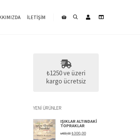
Hesabım
KKIMIZDA
İLETIŞIM
Ara
Daha fazla bilgi
Mağaza kenar çubuğu
₺1250 ve üzeri
kargo ücretsiz
YENI ÜRÜNLER
IŞIKLAR ALTINDAKI
TOPRAKLAR
Orijinal
Şu
₺
300,00
₺
400,00
fiyat:
andaki