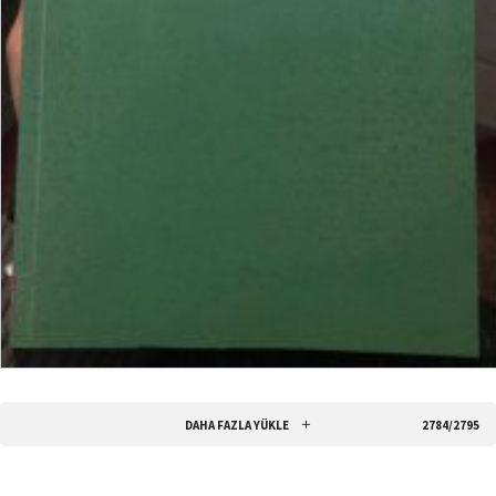
₺
15,00
SEPETE EKLE
DAHA FAZLA YÜKLE
2784/2795