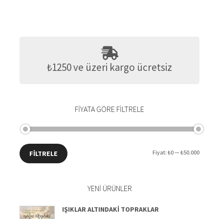
₺1250 ve üzeri kargo ücretsiz
FIYATA GÖRE FILTRELE
En
En
Fiyat:
₺0
—
₺50.000
FILTRELE
düşük
yüksek
YENI ÜRÜNLER
fiyat
fiyat
IŞIKLAR ALTINDAKI TOPRAKLAR