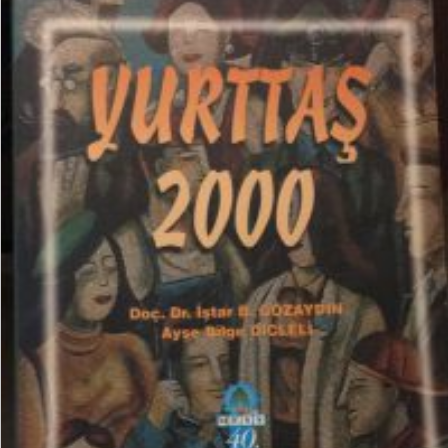
₺
15,00