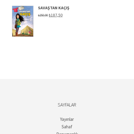
SAVAŞTAN KAÇIŞ
Orijinal
Şu
₺
187,50
₺
250,00
fiyat:
andaki
₺250,00.
fiyat:
₺187,50.
SAYFALAR
Yayınlar
Sahaf