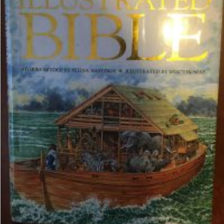
₺
1.134,00