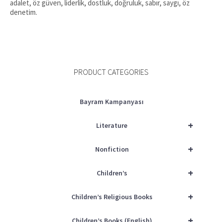
adalet, öz güven, liderlik, dostluk, doğruluk, sabır, saygı, öz
denetim.
PRODUCT CATEGORIES
Bayram Kampanyası
+
Literature
+
Nonfiction
+
Children’s
+
Children’s Religious Books
+
Children’s Books (English)