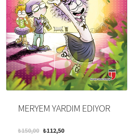
MERYEM YARDIM EDIYOR
Original
Current
₺
150,00
₺
112,50