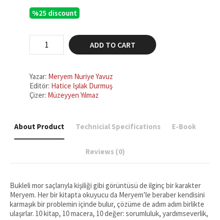
price
price
%25 discount
was:
is:
₺150,00.
₺112,50.
Meryem
ADD TO CART
Yardım
Ediyor
quantity
Yazar:
Meryem Nuriye Yavuz
Editör:
Hatice Işılak Durmuş
Çizer:
Müzeyyen Yılmaz
About Product
Technicial Specifications
E-Book
Reviews (0)
Bukleli mor saçlarıyla kişiliği gibi görüntüsü de ilginç bir karakter
Meryem. Her bir kitapta okuyucu da Meryem’le beraber kendisini
karmaşık bir problemin içinde bulur, çözüme de adım adım birlikte
ulaşırlar. 10 kitap, 10 macera, 10 değer: sorumluluk, yardımseverlik,