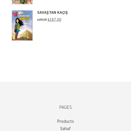
SAVAŞTAN KAÇIŞ
Original
Current
₺
187,50
₺
250,00
price
price
was:
is:
₺250,00.
₺187,50.
PAGES
Products
Sahaf