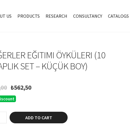
UT US
PRODUCTS
RESEARCH
CONSULTANCY
CATALOGS
ERLER EĞITIMI ÖYKÜLERI (10
APLIK SET – KÜÇÜK BOY)
Original
Current
,00
₺
562,50
price
price
iscount
was:
is:
₺750,00.
₺562,50.
er
ADD TO CART
i