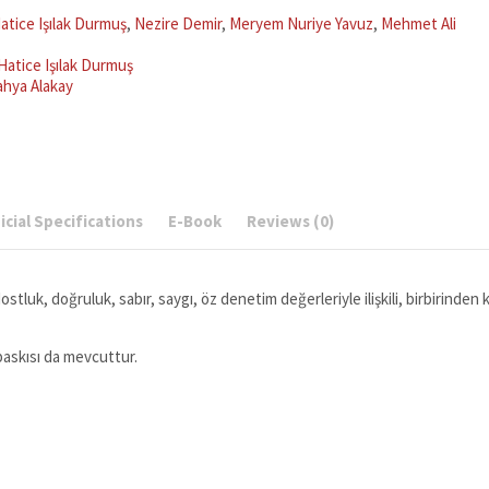
atice Işılak Durmuş
,
Nezire Demir
,
Meryem Nuriye Yavuz
,
Mehmet Ali
Hatice Işılak Durmuş
ahya Alakay
y
cial Specifications
E-Book
Reviews (0)
stluk, doğruluk, sabır, saygı, öz denetim değerleriyle ilişkili, birbirinden k
 baskısı da mevcuttur.