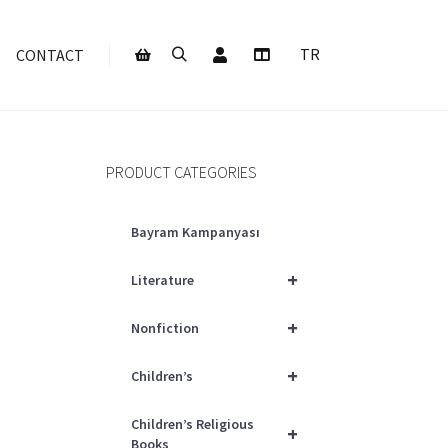
My Account
TR
CONTACT
Search
More info
Shop sidebar
PRODUCT CATEGORIES
Bayram Kampanyası
+
Literature
+
Nonfiction
+
Children’s
Children’s Religious
+
Books