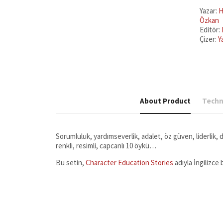
(10
Kitaplık
Yazar:
H
Set
Özkan
-
Editör:
Küçük
Çizer:
Y
Boy)
quantit
About Product
Techni
Sorumluluk, yardımseverlik, adalet, öz güven, liderlik, do
renkli, resimli, capcanlı 10 öykü…
Bu setin,
Character Education Stories
adıyla İngilizce