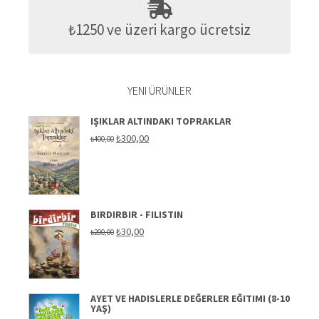
₺1250 ve üzeri kargo ücretsiz
YENI ÜRÜNLER
IŞIKLAR ALTINDAKI TOPRAKLAR
Original
Current
₺
300,00
₺
400,00
price
price
was:
is:
₺400,00.
₺300,00.
BIRDIRBIR - FILISTIN
Original
Current
₺
30,00
₺
200,00
price
price
was:
is:
₺200,00.
₺30,00.
AYET VE HADISLERLE DEĞERLER EĞITIMI (8-10
YAŞ)