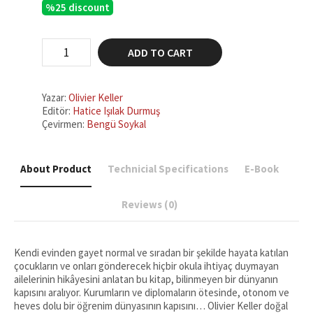
%25 discount
was:
is:
₺750,00.
₺562,50.
Çünkü
ADD TO CART
Yaşamak
Öğrenmektir
quantity
Yazar:
Olivier Keller
Editör:
Hatice Işılak Durmuş
Çevirmen:
Bengü Soykal
About Product
Technicial Specifications
E-Book
Reviews (0)
Kendi evinden gayet normal ve sıradan bir şekilde hayata katılan
çocukların ve onları gönderecek hiçbir okula ihtiyaç duymayan
ailelerinin hikâyesini anlatan bu kitap, bilinmeyen bir dünyanın
kapısını aralıyor. Kurumların ve diplomaların ötesinde, otonom ve
heves dolu bir öğrenim dünyasının kapısını… Olivier Keller doğal