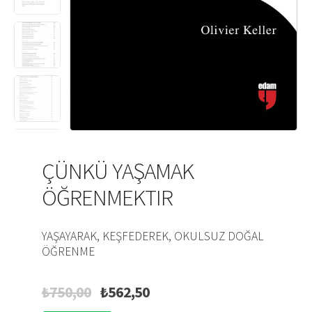
ÇÜNKÜ YAŞAMAK
ÖĞRENMEKTIR
YAŞAYARAK, KEŞFEDEREK, OKULSUZ DOĞAL
ÖĞRENME
Original
Current
₺
750,00
₺
562,50
price
price